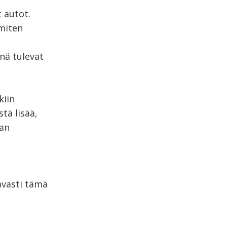
t autot.
 miten
enä tulevat
kiin
tä lisää,
han
avasti tämä