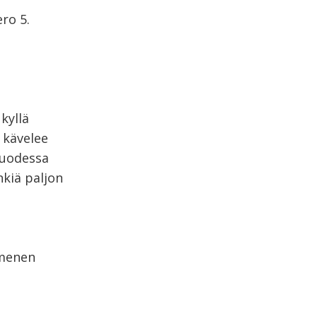
ro 5.
kyllä
 kävelee
vuodessa
kiä paljon
mmenen