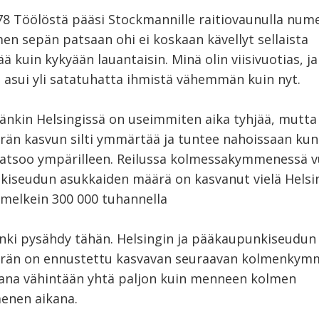
8 Töölöstä pääsi Stockmannille raitiovaunulla nume
men sepän patsaan ohi ei koskaan kävellyt sellaista
 kuin kykyään lauantaisin. Minä olin viisivuotias, ja
ä asui yli satatuhatta ihmistä vähemmän kuin nyt.
äänkin Helsingissä on useimmiten aika tyhjää, mutta 
än kasvun silti ymmärtää ja tuntee nahoissaan kun
 katsoo ympärilleen. Reilussa kolmessakymmenessä 
iseudun asukkaiden määrä on kasvanut vielä Helsin
elkein 300 000 tuhannella
nki pysähdy tähän. Helsingin ja pääkaupunkiseudun
rän on ennustettu kasvavan seuraavan kolmenky
ana vähintään yhtä paljon kuin menneen kolmen
enen aikana.