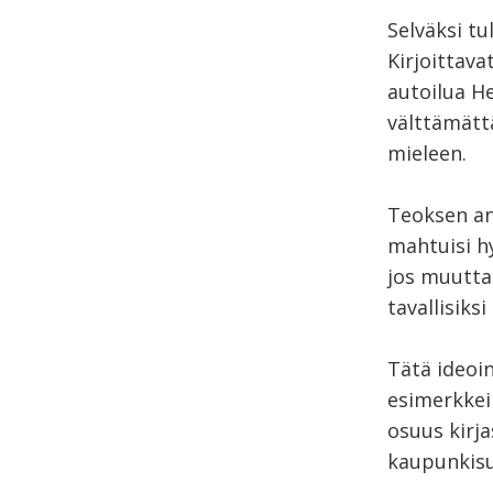
Selväksi tu
Kirjoittava
autoilua He
välttämättä
mieleen.
Teoksen an
mahtuisi hy
jos muutta
tavallisiksi
Tätä ideoin
esimerkkei
osuus kirja
kaupunkisu