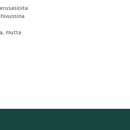
perusasioita
ähivuosina.
sa, mutta