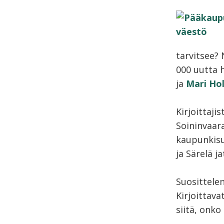
tarvitsee? 
000 uutta h
ja
Mari Ho
Kirjoittajis
Soininvaara
kaupunkisu
ja Särelä j
Suosittelen
Kirjoittava
siitä, onko 