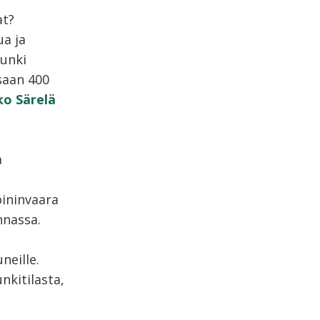
at?
ua ja
punki
saan 400
o Särelä
a
oininvaara
nnassa.
neille.
nkitilasta,