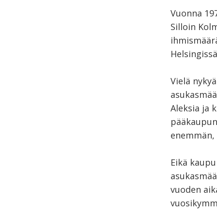
Vuonna 197
Silloin Kol
ihmismäärää
Helsingiss
Vielä nyky
asukasmäär
Aleksia ja
pääkaupunk
enemmän, m
Eikä kaupu
asukasmää
vuoden aik
vuosikymm