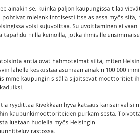
lee ainakin se, kuinka paljon kaupungissa tilaa vievä
t pohtivat mielenkiintoisesti itse asiassa myös sitä,
lsingissä voisi sujuvoittaa. Sujuvoittaminen ei vaan
 tapahdu niillä keinoilla, jotka ihmisille ensimmäis
toisinta antia ovat hahmotelmat siitä, miten Helsin
vin lähelle keskustaa asumaan ainakin 100 000 ihmis
isimme kaupungin sisällä sijaitsevat moottoritiet i
 kaduiksi.
tia ryydittää Kivekkään hyvä katsaus kansainvälisiin
hin kaupunkimoottoriteiden purkamisesta. Toivott
sta luetaan huolella myös Helsingin
unnitteluvirastossa.