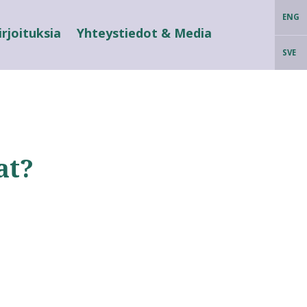
ENG
irjoituksia
Yhteystiedot & Media
SVE
at?