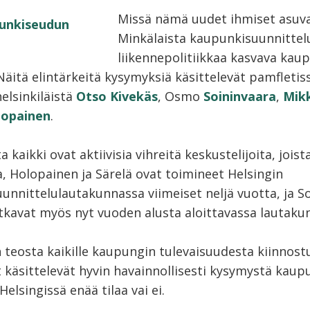
Missä nämä uudet ihmiset asuv
Minkälaista kaupunkisuunnittel
liikennepolitiikkaa kasvava kau
Näitä elintärkeitä kysymyksiä käsittelevät pamfletis
elsinkiläistä
Otso Kivekäs
, Osmo
Soininvaara
,
Mikk
lopainen
.
ta kaikki ovat aktiivisia vihreitä keskustelijoita, joist
, Holopainen ja Särelä ovat toimineet Helsingin
unnittelulautakunnassa viimeiset neljä vuotta, ja S
atkavat myös nyt vuoden alusta aloittavassa lautaku
 teosta kaikille kaupungin tulevaisuudesta kiinnostu
t käsittelevät hyvin havainnollisesti kysymystä kaupu
Helsingissä enää tilaa vai ei.