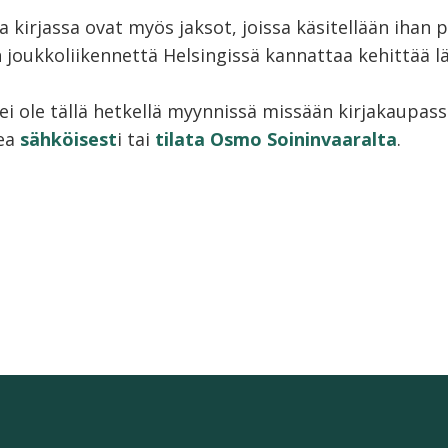
a kirjassa ovat myös jaksot, joissa käsitellään ihan 
n joukkoliikennettä Helsingissä kannattaa kehittää l
ei ole tällä hetkellä myynnissä missään kirjakaupas
kea
sähköisest
i tai
tilata Osmo Soininvaaralta
.