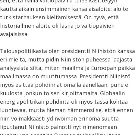
sen, että näillä valtiopäivillä tulee käsittelyyn
kautta aikain ensimmäinen kansalaisaloite: aloite
turkistarhauksen kieltämisestä. On hyvä, että
historiallinen aloite oli läsnä jo valtiopäivien
avajaisissa.
Talouspolitiikasta olen presidentti Niinistön kanssa
eri mieltä, mutta pidin Niinistön puheessa laajasta
analyysista siitä, miten maailma ja Euroopan paikka
maailmassa on muuttumassa. Presidentti Niinistö
myös esittää pohdinnat omalla äänellään, puhe ei
kuulosta jonkun toisen kirjoittamalta. Globaalin
energiapolitiikan pohdinta oli myös tässä kohtaa
luontevaa, mutta hieman hämmensi se, että ennen
niin voimakkaasti ydinvoiman erinomaisuutta
liputtanut Niinistö painotti nyt nimenomaan