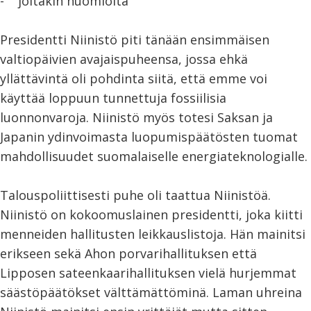
- joitakin huomioita
Presidentti Niinistö piti tänään ensimmäisen
valtiopäivien avajaispuheensa, jossa ehkä
yllättävintä oli pohdinta siitä, että emme voi
käyttää loppuun tunnettuja fossiilisia
luonnonvaroja. Niinistö myös totesi Saksan ja
Japanin ydinvoimasta luopumispäätösten tuomat
mahdollisuudet suomalaiselle energiateknologialle.
Talouspoliittisesti puhe oli taattua Niinistöä.
Niinistö on kokoomuslainen presidentti, joka kiitti
menneiden hallitusten leikkauslistoja. Hän mainitsi
erikseen sekä Ahon porvarihallituksen että
Lipposen sateenkaarihallituksen vielä hurjemmat
säästöpäätökset välttämättöminä. Laman uhreina