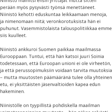
Niinistö mainitsi ensin yrittäjät mutta sitten
perään myös pysyvästi työnsä menettäneet.
Niinistö kehotti eduskuntaa leikkaamaan menoja,
ja nimenomaan niitä; veronkorotuksista hän ei
puhunut. Vasemmistolaista talouspolitiikkaa emme
siis kuulleet.
Niinistö ankkuroi Suomen paikkaa maailmassa
Eurooppaan. Tuntui, että hän katsoi juuri Soinia
todetessaan, että Euroopan unioni ei ole virheetön,
ja että perussopimuksiin voidaan tarvita muutoksia
– mutta muutosten päämääränä tulee olla yhteinen
etu, ei yksittäisten jäsenvaltioiden kapea edun
hakeminen.
Niinistölle on tyypillistä pohdiskella maailman