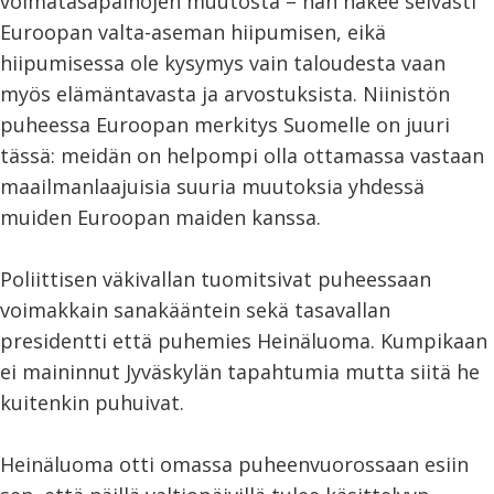
voimatasapainojen muutosta – hän näkee selvästi
Euroopan valta-aseman hiipumisen, eikä
hiipumisessa ole kysymys vain taloudesta vaan
myös elämäntavasta ja arvostuksista. Niinistön
puheessa Euroopan merkitys Suomelle on juuri
tässä: meidän on helpompi olla ottamassa vastaan
maailmanlaajuisia suuria muutoksia yhdessä
muiden Euroopan maiden kanssa.
Poliittisen väkivallan tuomitsivat puheessaan
voimakkain sanakääntein sekä tasavallan
presidentti että puhemies Heinäluoma. Kumpikaan
ei maininnut Jyväskylän tapahtumia mutta siitä he
kuitenkin puhuivat.
Heinäluoma otti omassa puheenvuorossaan esiin