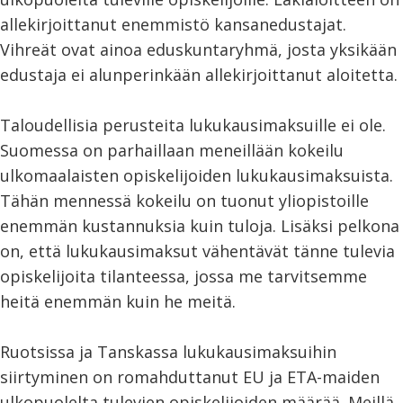
allekirjoittanut enemmistö kansanedustajat.
Vihreät ovat ainoa eduskuntaryhmä, josta yksikään
edustaja ei alunperinkään allekirjoittanut aloitetta.
Taloudellisia perusteita lukukausimaksuille ei ole.
Suomessa on parhaillaan meneillään kokeilu
ulkomaalaisten opiskelijoiden lukukausimaksuista.
Tähän mennessä kokeilu on tuonut yliopistoille
enemmän kustannuksia kuin tuloja. Lisäksi pelkona
on, että lukukausimaksut vähentävät tänne tulevia
opiskelijoita tilanteessa, jossa me tarvitsemme
heitä enemmän kuin he meitä.
Ruotsissa ja Tanskassa lukukausimaksuihin
siirtyminen on romahduttanut EU ja ETA-maiden
ulkopuolelta tulevien opiskelijoiden määrää. Meillä