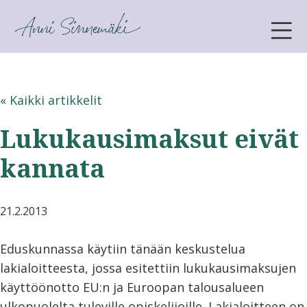
ANNI SINNEMÄKI
« Kaikki artikkelit
Lukukausimaksut eivät
kannata
21.2.2013
Eduskunnassa käytiin tänään keskustelua
lakialoitteesta, jossa esitettiin lukukausimaksujen
käyttöönotto EU:n ja Euroopan talousalueen
ulkopuolelta tuleville opiskelijoille. Lakialoitteen on