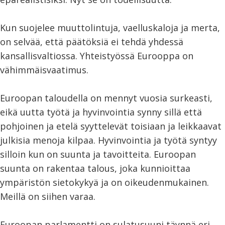
Kun suojelee muuttolintuja, vaelluskaloja ja merta,
on selvää, että päätöksiä ei tehdä yhdessä
kansallisvaltiossa. Yhteistyössä Eurooppa on
vähimmäisvaatimus.
Euroopan taloudella on mennyt vuosia surkeasti,
eikä uutta työtä ja hyvinvointia synny sillä että
pohjoinen ja etelä syyttelevät toisiaan ja leikkaavat
julkisia menoja kilpaa. Hyvinvointia ja työtä syntyy
silloin kun on suunta ja tavoitteita. Euroopan
suunta on rakentaa talous, joka kunnioittaa
ympäristön sietokykyä ja on oikeudenmukainen.
Meillä on siihen varaa.
Euroopan parlamentti on sulatusuuni täynnä eri