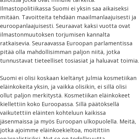
Ilmastopolitiikassa Suomi ei yksin saa aikaiseksi
mitään. Tavoitteita tehdään maailmanlaajuisesti ja
euroopanlaajuisesti. Seuraavat kaksi vuotta ovat
ilmastonmuutoksen torjumisen kannalta
ratkaisevia. Seuraavassa Euroopan parlamentissa
pitää olla mahdollisimman paljon niitä, jotka
tunnustavat tieteelliset tosiasiat ja haluavat toimia.
Suomi ei olisi koskaan kieltänyt julmia kosmetiikan
eläinkokeita yksin, ja vaikka olisikin, ei sillä olisi
ollut paljon merkitystä. Kosmetiikan eläinkokeet
kiellettiin koko Euroopassa. Sillä päätöksellä
vaikutettiin eläinten kohteluun kaikissa
jäsenmaissa ja myös Euroopan ulkopuolella. Meitä,
jotka ajoimme eläinkoekieltoa, moitittiin
epärealistisiksi. Nyt se on todellisuutta.