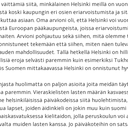
 väittämiä siitä, minkälainen Helsinki meillä on vuo
istä koski kaupungin eri osien eriarvoistumista ja sit
ikuttaa asiaan. Oma arvioni oli, että Helsinki voi vu
iistä Euroopan pääkaupungeista, joissa eriarvoistum
rhaiten. Arvioni pohjautuu sekä siihen, mitä olemme
nnistuneet tekemään että siihen, miten näen tulev
uden mahdollisuudet. Tällä hetkellä Helsinki on hill
lisiä eroja selvästi paremmin kuin esimerkiksi Tukh
ös Suomen mittakaavassa Helsinki on onnistunut hyv
hjasta huolimatta on paljon asioita joita meidän täy
a paremmin. Vieraskielisten lasten määrän kasvaes
 helsinkiläisissä päiväkodeissa siitä huolehtimista,
a lapset, joiden äidinkieli on jokin muu kuin suomi t
aiskasvatuksessa kielitaidon, jolla peruskoulun voi 
valta muiden lasten kanssa. Jo päiväkoteihin on sats