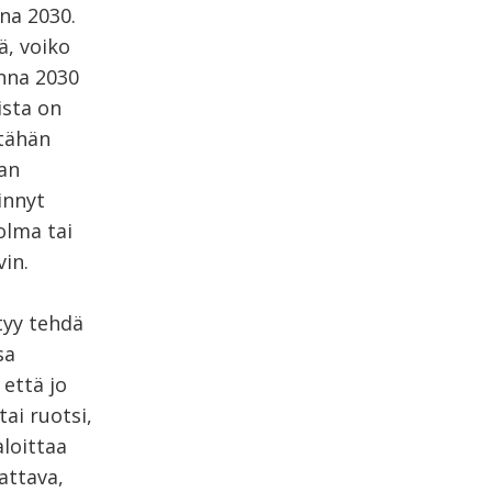
nna 2030.
ä, voiko
onna 2030
ista on
 tähän
an
innyt
olma tai
in.
tyy tehdä
sa
 että jo
ai ruotsi,
aloittaa
attava,