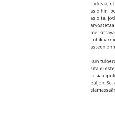
tärkeää, e
asioihin, p
asioita, jo
arvostetaa
merkittävä
Lohikäärmee
asteen onni
Kun tuloer
sitä ei est
sosiaalipol
paljon. Se,
elämässään