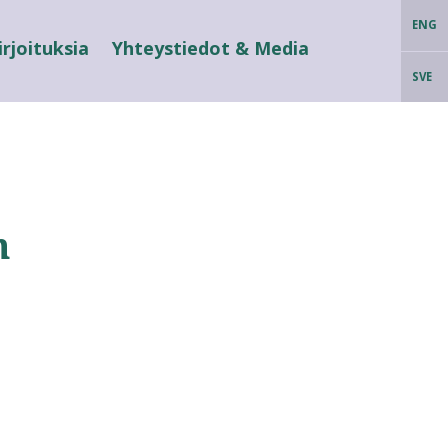
ENG
irjoituksia
Yhteystiedot & Media
SVE
n