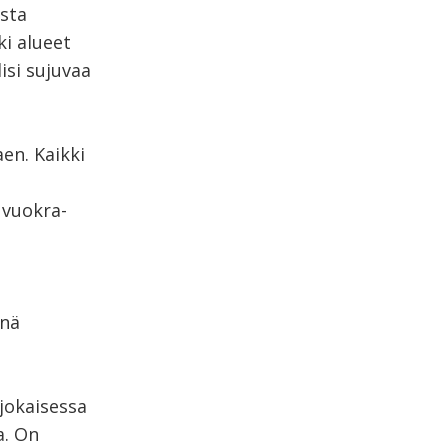
ista
ki alueet
lisi sujuvaa
en. Kaikki
 vuokra-
inä
jokaisessa
a. On