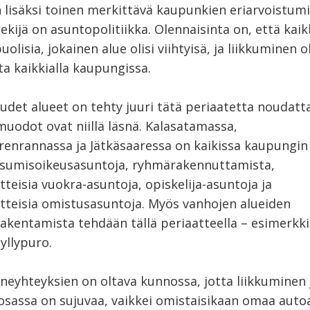
n lisäksi toinen merkittävä kaupunkien eriarvoistum
ekijä on asuntopolitiikka. Olennaisinta on, että kaik
olisia, jokainen alue olisi viihtyisä, ja liikkuminen o
ta kaikkialla kaupungissa.
udet alueet on tehty juuri tätä periaatetta noudatta
muodot ovat niillä läsnä. Kalasatamassa,
enrannassa ja Jätkäsaaressa on kaikissa kaupungin
asumisoikeusasuntoja, ryhmärakennuttamista,
teisia vuokra-asuntoja, opiskelija-asuntoja ja
tteisia omistusasuntoja. Myös vanhojen alueiden
akentamista tehdään tällä periaatteella – esimerkk
yllypuro.
nneyhteyksien on oltava kunnossa, jotta liikkuminen 
sassa on sujuvaa, vaikkei omistaisikaan omaa auto