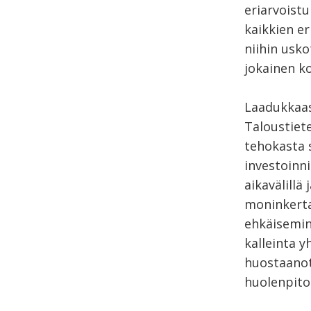
eriarvoistu
kaikkien e
niihin usko
jokainen k
Laadukkaas
Taloustiet
tehokasta 
investoinni
aikavälillä
moninkerta
ehkäisemin
kalleinta y
huostaanoto
huolenpito 