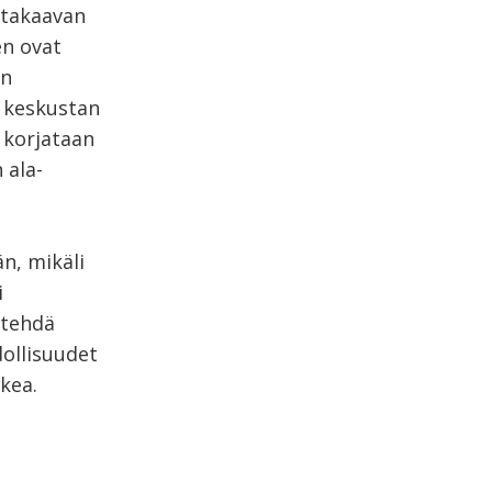
ttakaavan
en ovat
an
n keskustan
 korjataan
 ala-
n, mikäli
i
 tehdä
dollisuudet
kea.