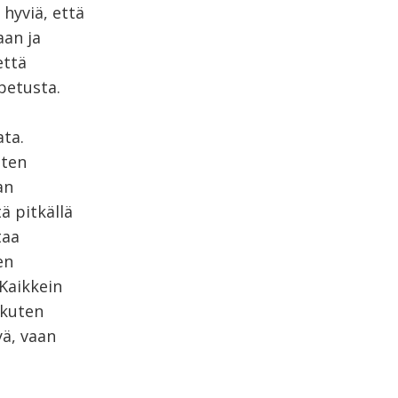
 hyviä, että
aan ja
että
petusta.
ta.
iten
an
ä pitkällä
taa
en
Kaikkein
 kuten
yä, vaan