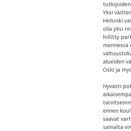
tutkijoiden
Yksi väitte
Helsinki va
olla yksi n
hillitty pa
mennessä o
valtuustoka
alueiden vä
Oslo ja my
Hyvästi po
aikaisempa
tarvitsemme
ennen koulu
saavat varh
samalta vii