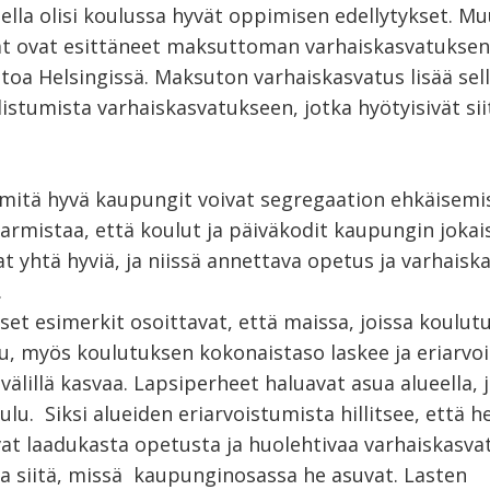
sella olisi koulussa hyvät oppimisen edellytykset. 
eät ovat esittäneet maksuttoman varhaiskasvatuksen
toa Helsingissä. Maksuton varhaiskasvatus lisää sel
listumista varhaiskasvatukseen, jotka hyötyisivät sii
 mitä hyvä kaupungit voivat segregaation ehkäisemi
armistaa, että koulut ja päiväkodit kaupungin jokais
at yhtä hyviä, ja niissä annettava opetus ja varhaisk
.
set esimerkit osoittavat, että maissa, joissa koulut
uu, myös koulutuksen kokonaistaso laskee ja eriarvo
välillä kasvaa. Lapsiperheet haluavat asua alueella, 
ulu. Siksi alueiden eriarvoistumista hillitsee, että he
vat laadukasta opetusta ja huolehtivaa varhaiskasva
a siitä, missä kaupunginosassa he asuvat. Lasten