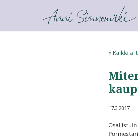
ANNI SINNEMÄKI
« Kaikki art
Miten
kaup
17.3.2017
Osallistui
Pormestari