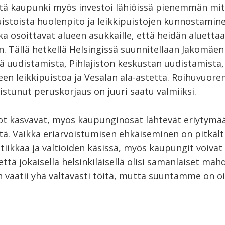
ttä kaupunki myös investoi lähiöissä pienemmän mi
uistoista huolenpito ja leikkipuistojen kunnostamin
tka osoittavat alueen asukkaille, että heidän aluetta
n. Tällä hetkellä Helsingissä suunnitellaan Jakomäe
ä uudistamista, Pihlajiston keskustan uudistamista,
n leikkipuistoa ja Vesalan ala-astetta. Roihuvuoren
stunut peruskorjaus on juuri saatu valmiiksi.
ot kasvavat, myös kaupunginosat lähtevät eriytymää
etä. Vaikka eriarvoistumisen ehkäiseminen on pitkält
itiikkaa ja valtioiden käsissä, myös kaupungit voivat
 että jokaisella helsinkiläisellä olisi samanlaiset mah
 vaatii yhä valtavasti töitä, mutta suuntamme on oi