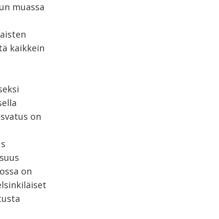
Muun muassa
laisten
tä kaikkein
seksi
ella
asvatus on
us
isuus
jossa on
lsinkiläiset
tusta