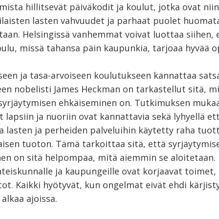
mista hillitsevät päiväkodit ja koulut, jotka ovat niin
rilaisten lasten vahvuudet ja parhaat puolet huomat
taan. Helsingissä vanhemmat voivat luottaa siihen, 
oulu, missä tahansa päin kaupunkia, tarjoaa hyvää o
een ja tasa-arvoiseen koulutukseen kannattaa satsa
een nobelisti James Heckman on tarkastellut sitä, m
syrjäytymisen ehkäiseminen on. Tutkimuksen muka
t lapsiin ja nuoriin ovat kannattavia sekä lyhyellä ett
 ja lasten ja perheiden palveluihin käytetty raha tuot
isen tuoton. Tämä tarkoittaa sitä, että syrjäytymis
en on sitä helpompaa, mitä aiemmin se aloitetaan. 
hteiskunnalle ja kaupungeille ovat korjaavat toimet,
t. Kaikki hyötyvät, kun ongelmat eivät ehdi kärjist
alkaa ajoissa.