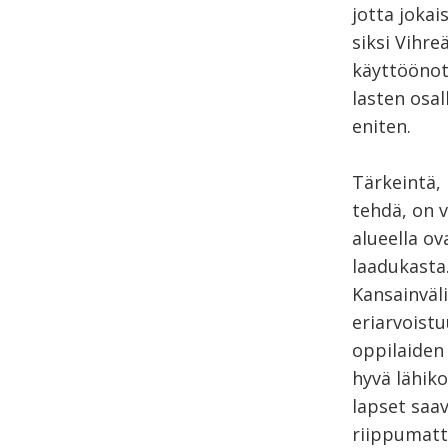
jotta jokai
siksi Vihr
käyttöönot
lasten osal
eniten.
Tärkeintä,
tehdä, on v
alueella ov
laadukasta
Kansainväli
eriarvoist
oppilaiden 
hyvä lähiko
lapset saa
riippumatt