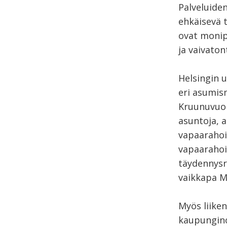
Palveluide
ehkäisevä t
ovat monipu
ja vaivaton
Helsingin u
eri asumis
Kruunuvuor
asuntoja, 
vapaarahoit
vapaarahoi
täydennysr
vaikkapa M
Myös liike
kaupungino