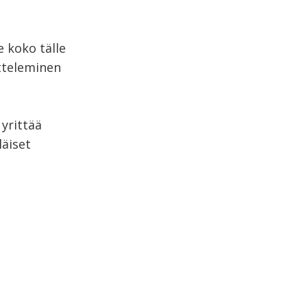
 koko tälle
atteleminen
yrittää
läiset