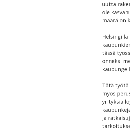
uutta rake
ole kasvan
määrä on ka
Helsingill
kaupunkien
tässä työs
onneksi me
kaupungeil
Tätä työtä
myös perus
yrityksiä l
kaupunkeja
ja ratkaisu
tarkoitukse