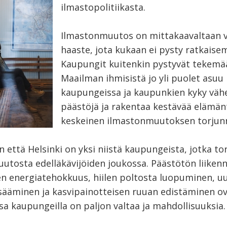
ilmastopolitiikasta.
Ilmastonmuutos on mittakaavaltaan v
haaste, jota kukaan ei pysty ratkaise
Kaupungit kuitenkin pystyvät tekemää
Maailman ihmisistä jo yli puolet asuu
kaupungeissa ja kaupunkien kyky väh
päästöjä ja rakentaa kestävää elämä
keskeinen ilmastonmuutoksen torjun
 että Helsinki on yksi niistä kaupungeista, jotka to
utosta edelläkävijöiden joukossa. Päästötön liikenn
n energiatehokkuus, hiilen poltosta luopuminen, u
isääminen ja kasvipainotteisen ruuan edistäminen ov
ssa kaupungeilla on paljon valtaa ja mahdollisuuksia.