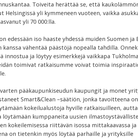
nnuskantaa. Toiveita herättää se, että kaukolämmön
ut Helsingissä yli kymmeneen vuoteen, vaikka asukk
svanut yli 70 000:lla.
ä on edessään iso haaste yhdessä muiden Suomen ja
 kanssa vähentää päästöjä nopealla tahdilla. Onne
sä innostua ja löytyy esimerkkejä vaikkapa Tukholma
idän toimivat ratkaisumme voivat toimia inspiraati
le.
 varten pääkaupunkiseudun kaupungit ja monet yrit
taneet Smart&Clean –säätiön, jonka tavoitteena on
öytämään kokeilualustoja hyville ratkaisuilleen, autt
 löytämään kumppaneita uusien ilmastoystävällist
jen kokeilemisessa riittävän isossa mittakaavassa ja
na on tietenkin myös löytää parhaille ja yrityksille