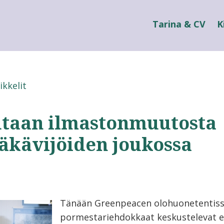
Tarina & CV
K
ikkelit
utaan ilmastonmuutosta
äkävijöiden joukossa
Tänään Greenpeacen olohuonetentis
pormestariehdokkaat keskustelevat en