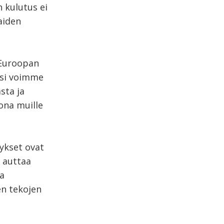
 kulutus ei
aiden
 Euroopan
ksi voimme
sta ja
ona muille
ykset ovat
 auttaa
aa
en tekojen