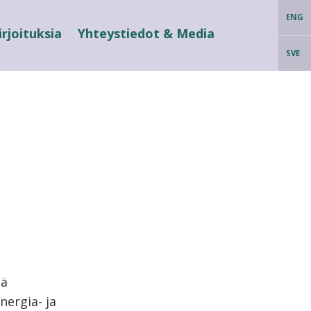
ENG
irjoituksia
Yhteystiedot & Media
SVE
sä
ergia- ja