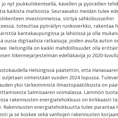
 jo nyt joukkoliikenteellä, kävellen ja pyöräillen teh
tia kaikista matkoista. Seuraavaksi meidän tulee ed
liikenteen investoinneissa, siirtyä sähköbusseihin
nteessä, toteuttaa pyöräilyn runkoverkko, rakentaa 
äristöä kantakaupungissa ja lähiöissä ja olla mukan
 uusia digitaalisia ratkaisuja, joiden avulla auton
ee. Helsingillä on kaikki mahdollisuudet olla erittäi
sen liikennejärjestelmän edelläkävijä jo 2020-luvulla
ustokaudella Helsingissä päätettiin, että Hanasaare
a suljetaan viimeistään vuoden 2024 lopussa. Tuleva
auden yksi tärkeimmistä ilmastopäätöksistä on päät
ettamisesta Salmisaaren voimalassa. Lämmön tuot
ssa rakennusten energiatehokkuus on kirkkaasti tä
. Rakennusten energiatehokkuutta tulee parantaa H
sesti ja se koskee sekä vanhojen rakennusten korjaa