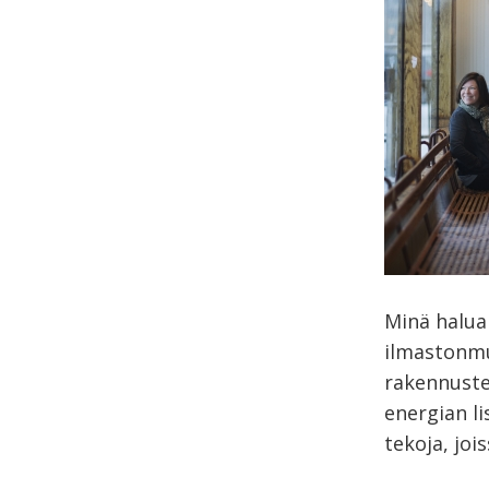
Minä haluan
ilmastonmu
rakennuste
energian l
tekoja, joi