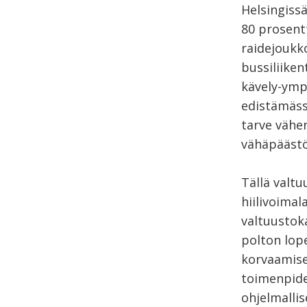
Helsingissä
80 prosent
raidejoukko
bussiliike
kävely-ymp
edistämässä
tarve vähen
vähäpäästöi
Tällä valtu
hiilivoimal
valtuustok
polton lop
korvaamise
toimenpide
ohjelmalli