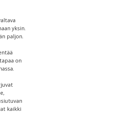
altava
maan yksin.
n paljon.
entää
ntapaa on
nassa.
rjuvat
e,
usiutuvan
at kaikki