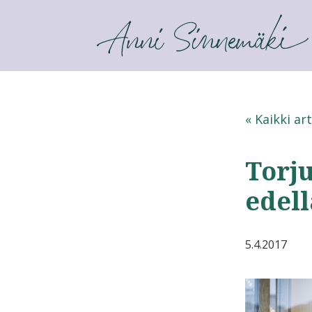
ANNI SINNEMÄKI
« Kaikki art
Torj
edell
5.4.2017