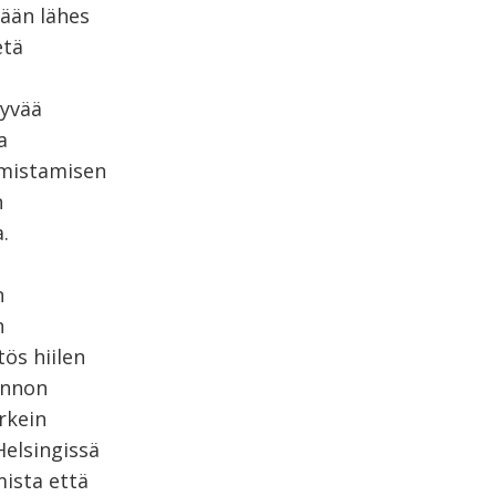
dään lähes
etä
hyvää
a
 omistamisen
n
.
n
n
ös hiilen
annon
rkein
elsingissä
mista että