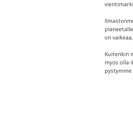
vientimarkk
Ilmastonmu
planeetalle
on vaikeaa
Kuitenkin 
myös olla i
pystymme t