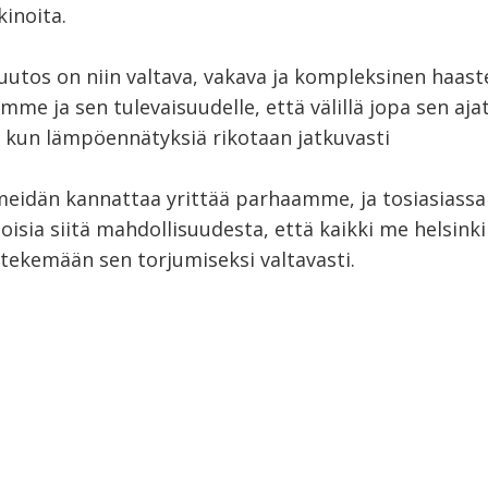
inoita.
utos on niin valtava, vakava ja kompleksinen haaste
mme ja sen tulevaisuudelle, että välillä jopa sen aj
, kun lämpöennätyksiä rikotaan jatkuvasti
meidän kannattaa yrittää parhaamme, ja tosiasiassa 
loisia siitä mahdollisuudesta, että kaikki me helsinki
ekemään sen torjumiseksi valtavasti.