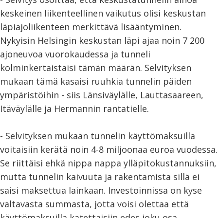
keskeinen liikenteellinen vaikutus olisi keskustan
läpiajoliikenteen merkittävä lisääntyminen.
Nykyisin Helsingin keskustan läpi ajaa noin 7 200
ajoneuvoa vuorokaudessa ja tunneli
kolminkertaistaisi tämän määrän. Selvityksen
mukaan tämä kasaisi ruuhkia tunnelin päiden
ympäristöihin - siis Länsiväylälle, Lauttasaareen,
Itäväylälle ja Hermannin rantatielle.
- Selvityksen mukaan tunnelin käyttömaksuilla
voitaisiin kerätä noin 4-8 miljoonaa euroa vuodessa.
Se riittäisi ehkä nippa nappa ylläpitokustannuksiin,
mutta tunnelin kaivuuta ja rakentamista sillä ei
saisi maksettua lainkaan. Investoinnissa on kyse
valtavasta summasta, jotta voisi olettaa että
käyttömaksuilla katettaisiin edes joku osa