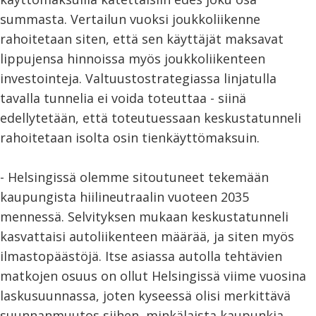
summasta. Vertailun vuoksi joukkoliikenne
rahoitetaan siten, että sen käyttäjät maksavat
lippujensa hinnoissa myös joukkoliikenteen
investointeja. Valtuustostrategiassa linjatulla
tavalla tunnelia ei voida toteuttaa - siinä
edellytetään, että toteutuessaan keskustatunneli
rahoitetaan isolta osin tienkäyttömaksuin.
- Helsingissä olemme sitoutuneet tekemään
kaupungista hiilineutraalin vuoteen 2035
mennessä. Selvityksen mukaan keskustatunneli
kasvattaisi autoliikenteen määrää, ja siten myös
ilmastopäästöjä. Itse asiassa autolla tehtävien
matkojen osuus on ollut Helsingissä viime vuosina
laskusuunnassa, joten kyseessä olisi merkittävä
suunnanmuutos siihen, minkälaista kaupunkia