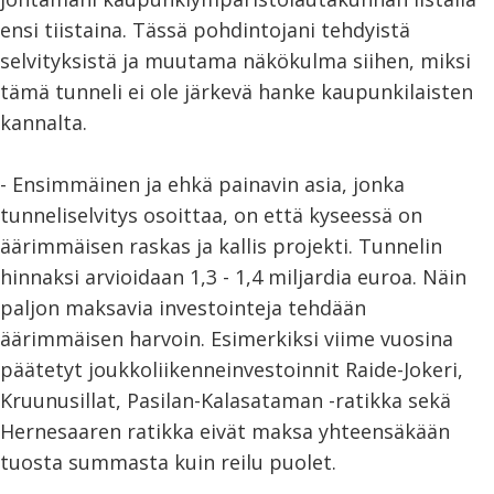
ensi tiistaina. Tässä pohdintojani tehdyistä
selvityksistä ja muutama näkökulma siihen, miksi
tämä tunneli ei ole järkevä hanke kaupunkilaisten
kannalta.
- Ensimmäinen ja ehkä painavin asia, jonka
tunneliselvitys osoittaa, on että kyseessä on
äärimmäisen raskas ja kallis projekti. Tunnelin
hinnaksi arvioidaan 1,3 - 1,4 miljardia euroa. Näin
paljon maksavia investointeja tehdään
äärimmäisen harvoin. Esimerkiksi viime vuosina
päätetyt joukkoliikenneinvestoinnit Raide-Jokeri,
Kruunusillat, Pasilan-Kalasataman -ratikka sekä
Hernesaaren ratikka eivät maksa yhteensäkään
tuosta summasta kuin reilu puolet.