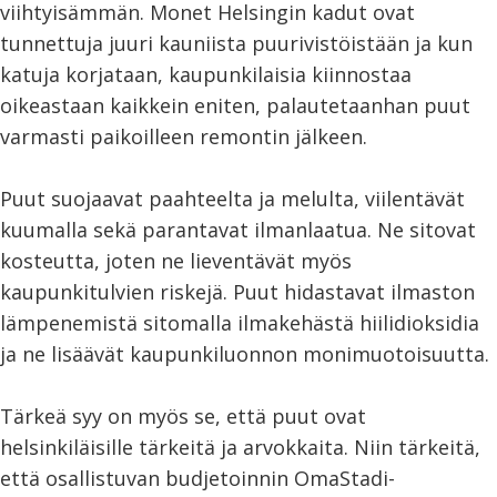
viihtyisämmän. Monet Helsingin kadut ovat
tunnettuja juuri kauniista puurivistöistään ja kun
katuja korjataan, kaupunkilaisia kiinnostaa
oikeastaan kaikkein eniten, palautetaanhan puut
varmasti paikoilleen remontin jälkeen.
Puut suojaavat paahteelta ja melulta, viilentävät
kuumalla sekä parantavat ilmanlaatua. Ne sitovat
kosteutta, joten ne lieventävät myös
kaupunkitulvien riskejä. Puut hidastavat ilmaston
lämpenemistä sitomalla ilmakehästä hiilidioksidia
ja ne lisäävät kaupunkiluonnon monimuotoisuutta.
Tärkeä syy on myös se, että puut ovat
helsinkiläisille tärkeitä ja arvokkaita. Niin tärkeitä,
että osallistuvan budjetoinnin OmaStadi-