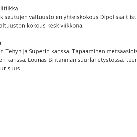
litiikka
iseutujen valtuustojen yhteiskokous Dipolissa tiist
valtuuston kokous keskiviikkona.
a
 Tehyn ja Superin kanssa. Tapaaminen metsäasioi
n kanssa. Lounas Britannian suurlähetystössä, te
urisuus.