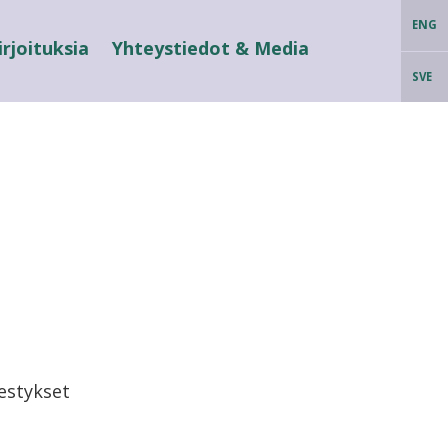
ENG
irjoituksia
Yhteystiedot & Media
SVE
estykset