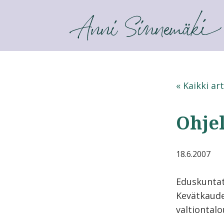
ANNI SINNEMÄKI
« Kaikki art
Ohjel
18.6.2007
Eduskunta
Kevätkaude
valtiontal