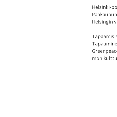
Helsinki-po
Pääkaupunk
Helsingin 
Tapaamisi
Tapaaminen
Greenpeace
monikulttu