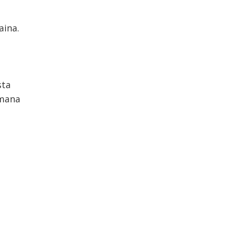
aina.
sta
emana