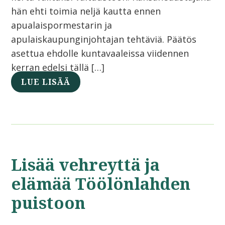
hän ehti toimia neljä kautta ennen
apualaispormestarin ja
apulaiskaupunginjohtajan tehtäviä. Päätös
asettua ehdolle kuntavaaleissa viidennen
kerran edelsi tällä […]
LUE LISÄÄ
Lisää vehreyttä ja
elämää Töölönlahden
puistoon