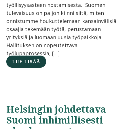
työllisyysasteen nostamisesta. “Suomen
tulevaisuus on paljon kiinni siitä, miten
onnistumme houkuttelemaan kansainvälisiä
osaajia tekemään työtä, perustamaan
yrityksiä ja luomaan uusia työpaikkoja.
Hallituksen on nopeutettava
työlupaprosessia, […]
LUE LISÄÄ
Helsingin johdettava
Suomi inhimillisesti