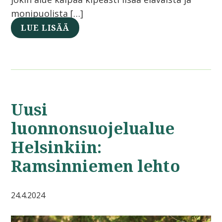
monipuolista […]
LUE LISÄÄ
Uusi
luonnonsuojelualue
Helsinkiin:
Ramsinniemen lehto
24.4.2024