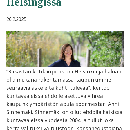
Helsingissä
26.2.2025
“Rakastan kotikaupunkiani Helsinkiä ja haluan
olla mukana rakentamassa kaupunkimme
seuraavia askeleita kohti tulevaa”, kertoo
kuntavaaleissa ehdolle asettuva vihreä
kaupunkiympäristön apulaispormestari Anni
Sinnemäki. Sinnemäki on ollut ehdolla kaikissa
kuntavaaleissa vuodesta 2004 ja tullut joka
kerta valituksi valtuustoon. Kansanedustajana