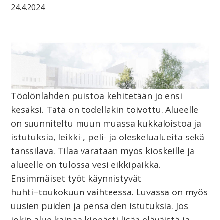
24.4.2024
Töölönlahden puistoa kehitetään jo ensi
kesäksi. Tätä on todellakin toivottu. Alueelle
on suunniteltu muun muassa kukkaloistoa ja
istutuksia, leikki-, peli- ja oleskelualueita sekä
tanssilava. Tilaa varataan myös kioskeille ja
alueelle on tulossa vesileikkipaikka.
Ensimmäiset työt käynnistyvät
huhti−toukokuun vaihteessa. Luvassa on myös
uusien puiden ja pensaiden istutuksia. Jos
jokin alue kaipaa kipeästi lisää eläväistä ja