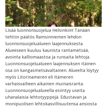
Lisää luonnonsuojelua Helsinkiin! Tänään
tehtiin päätös Ramsinniemen lehdon
luonnonsuojelualueen laajennuksesta.
Alueeseen kuuluu kaunista rantametsää,
avointa kalliomaastoa ja runsaita lehtoja.
Luonnonsuojelualueen laajennuksen itäinen
osa on kangasmetsävaltainen. Alueelta löytyy
myös Litorinameren eli Itämeren
varhaisvaiheen aikainen muinaisranta.
Luonnonsuojelualueella esiintyy useita
uhanalaisia lehtotyyppejä. Edustavan ja
monipuolisen lehtokasvillisuutensa ansiosta