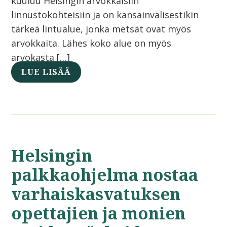
kuuluu Helsingin arvokkaisiin
linnustokohteisiin ja on kansainvälisestikin
tärkeä lintualue, jonka metsät ovat myös
arvokkaita. Lähes koko alue on myös
arvokasta […]
LUE LISÄÄ
Helsingin
palkkaohjelma nostaa
varhaiskasvatuksen
opettajien ja monien