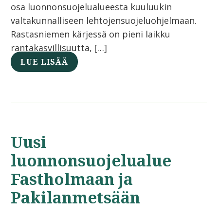
osa luonnonsuojelualueesta kuuluukin
valtakunnalliseen lehtojensuojeluohjelmaan.
Rastasniemen kärjessä on pieni laikku
rantakasvillisuutta, […]
LUE LISÄÄ
Uusi
luonnonsuojelualue
Fastholmaan ja
Pakilanmetsään