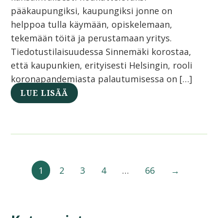
pääkaupungiksi, kaupungiksi jonne on
helppoa tulla käymään, opiskelemaan,
tekemään töitä ja perustamaan yritys.
Tiedotustilaisuudessa Sinnemäki korostaa,
että kaupunkien, erityisesti Helsingin, rooli
koronapandemiasta palautumisessa on […]
LUE LISÄÄ
1
2
3
4
…
66
→