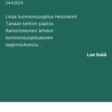
24.4.2024
Lisää luonnonsuojelua Helsinkiin!
Tänään tehtiin päätös
Ramsinniemen lehdon
luonnonsuojelualueen
laajennuksesta.…
Lue lisää