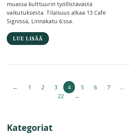
muassa kulttuurin työllistävästä
vaikutuksesta. Tilaisuus alkaa 13 Cafe
Signissä, Linnakatu 6:ssa.
LUE LISÄÄ
←
1
2
3
4
5
6
7
…
22
→
Kategoriat