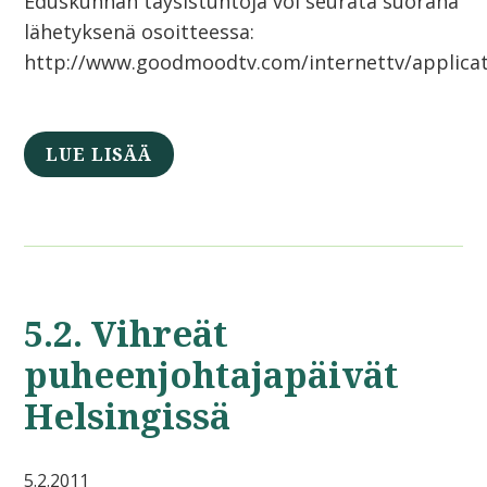
Eduskunnan täysistuntoja voi seurata suorana
lähetyksenä osoitteessa:
http://www.goodmoodtv.com/internettv/applica
LUE LISÄÄ
5.2. Vihreät
puheenjohtajapäivät
Helsingissä
5.2.2011