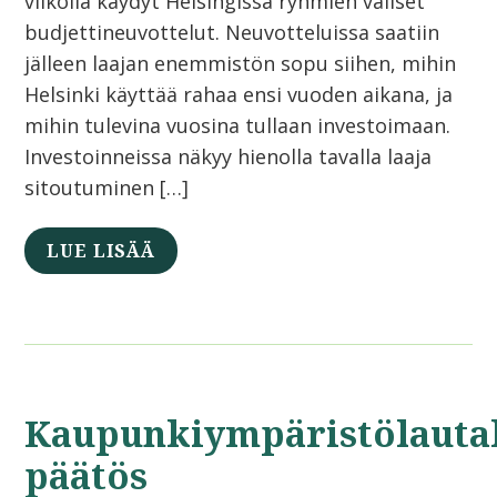
viikolla käydyt Helsingissä ryhmien väliset
budjettineuvottelut. Neuvotteluissa saatiin
jälleen laajan enemmistön sopu siihen, mihin
Helsinki käyttää rahaa ensi vuoden aikana, ja
mihin tulevina vuosina tullaan investoimaan.
Investoinneissa näkyy hienolla tavalla laaja
sitoutuminen […]
LUE LISÄÄ
Kaupunkiympäristölaut
päätös