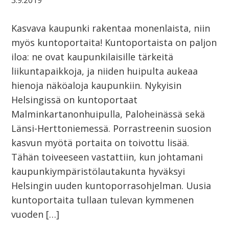
3.9.2019
Kasvava kaupunki rakentaa monenlaista, niin
myös kuntoportaita! Kuntoportaista on paljon
iloa: ne ovat kaupunkilaisille tärkeitä
liikuntapaikkoja, ja niiden huipulta aukeaa
hienoja näköaloja kaupunkiin. Nykyisin
Helsingissä on kuntoportaat
Malminkartanonhuipulla, Paloheinässä sekä
Länsi-Herttoniemessä. Porrastreenin suosion
kasvun myötä portaita on toivottu lisää.
Tähän toiveeseen vastattiin, kun johtamani
kaupunkiympäristölautakunta hyväksyi
Helsingin uuden kuntoporrasohjelman. Uusia
kuntoportaita tullaan tulevan kymmenen
vuoden […]