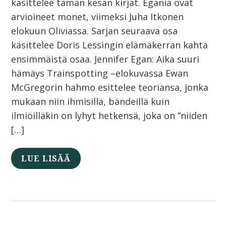
käsittelee tämän kesän kirjat. Egania ovat
arvioineet monet, viimeksi Juha Itkonen
elokuun Oliviassa. Sarjan seuraava osa
käsittelee Doris Lessingin elämäkerran kahta
ensimmäistä osaa. Jennifer Egan: Aika suuri
hämäys Trainspotting –elokuvassa Ewan
McGregorin hahmo esittelee teoriansa, jonka
mukaan niin ihmisillä, bändeillä kuin
ilmiöilläkin on lyhyt hetkensä, joka on ”niiden
[…]
LUE LISÄÄ