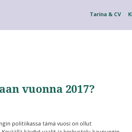
Tarina & CV
K
aan vuonna 2017?
ngin politiikassa tämä vuosi on ollut
. Keväällä käydyt vaalit ja keskustelu kaupungin