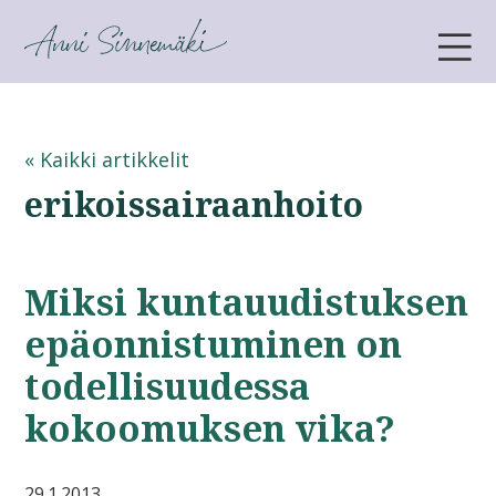
ANNI SINNEMÄKI
« Kaikki artikkelit
erikoissairaanhoito
Miksi kuntauudistuksen
epäonnistuminen on
todellisuudessa
kokoomuksen vika?
29.1.2013