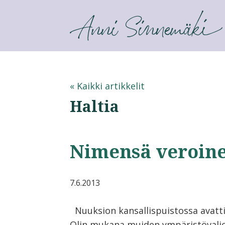
ANNI SINNEMÄKI
« Kaikki artikkelit
Haltia
Nimensä veroine
7.6.2013
Nuuksion kansallispuistossa avattiin
Olin mukana muiden ympäristövali