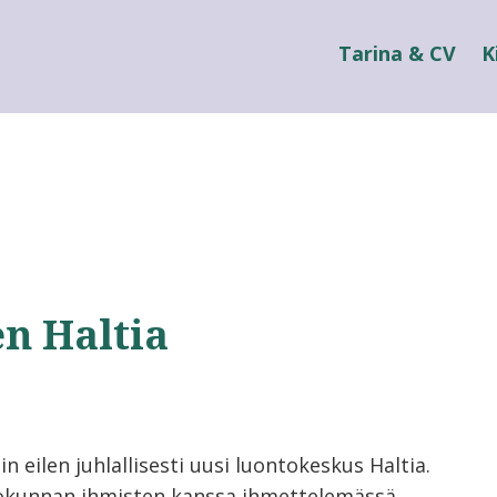
Tarina & CV
K
n Haltia
 eilen juhlallisesti uusi luontokeskus Haltia.
okunnan ihmisten kanssa ihmettelemässä