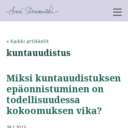
ANNI SINNEMÄKI
« Kaikki artikkelit
kuntauudistus
Miksi kuntauudistuksen
epäonnistuminen on
todellisuudessa
kokoomuksen vika?
29.1.2013