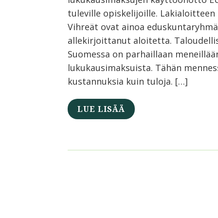
tuleville opiskelijoille. Lakialoitt
Vihreät ovat ainoa eduskuntaryhmä,
allekirjoittanut aloitetta. Taloudell
Suomessa on parhaillaan meneillään
lukukausimaksuista. Tähän menness
kustannuksia kuin tuloja. […]
LUE LISÄÄ