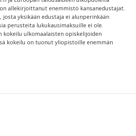
een on allekirjoittanut enemmistö kansanedustajat.
 josta yksikään edustaja ei alunperinkään
isia perusteita lukukausimaksuille ei ole.
 kokeilu ulkomaalaisten opiskelijoiden
ä kokeilu on tuonut yliopistoille enemmän