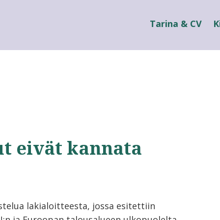
Tarina & CV
K
t eivät kannata
lua lakialoitteesta, jossa esitettiin
:n ja Euroopan talousalueen ulkopuolelta