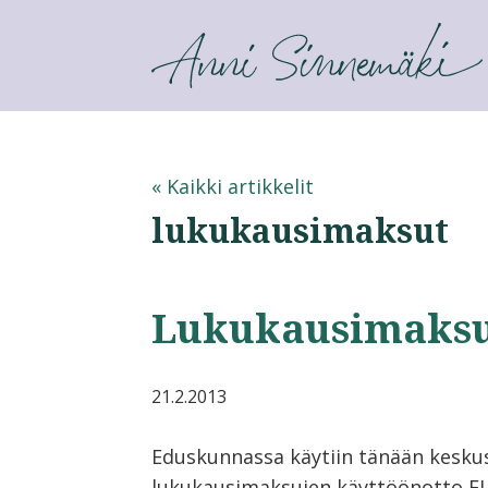
ANNI SINNEMÄKI
« Kaikki artikkelit
lukukausimaksut
Lukukausimaksu
21.2.2013
Eduskunnassa käytiin tänään keskuste
lukukausimaksujen käyttöönotto EU