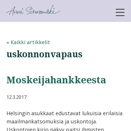
ANNI SINNEMÄKI
« Kaikki artikkelit
uskonnonvapaus
Moskeijahankkeesta
12.3.2017
Helsingin asukkaat edustavat lukuisia erilaisia
maailmankatsomuksia ja uskontoja.
Uskontojen kirjo näkyy paitsi ihmisten