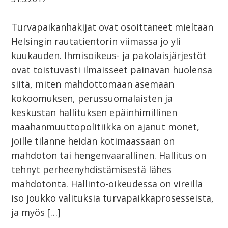
Turvapaikanhakijat ovat osoittaneet mieltään
Helsingin rautatientorin viimassa jo yli
kuukauden. Ihmisoikeus- ja pakolaisjärjestöt
ovat toistuvasti ilmaisseet painavan huolensa
siitä, miten mahdottomaan asemaan
kokoomuksen, perussuomalaisten ja
keskustan hallituksen epäinhimillinen
maahanmuuttopolitiikka on ajanut monet,
joille tilanne heidän kotimaassaan on
mahdoton tai hengenvaarallinen. Hallitus on
tehnyt perheenyhdistämisestä lähes
mahdotonta. Hallinto-oikeudessa on vireillä
iso joukko valituksia turvapaikkaprosesseista,
ja myös […]