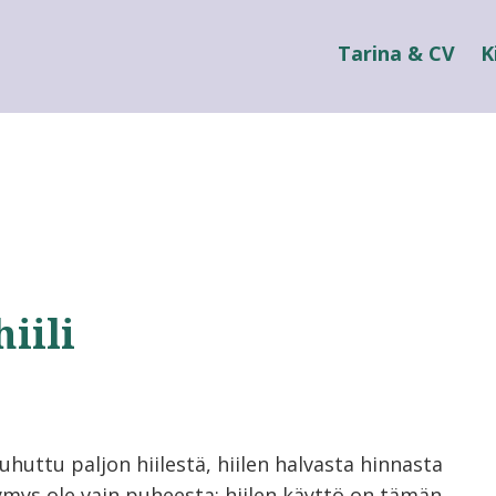
Tarina & CV
K
iili
huttu paljon hiilestä, hiilen halvasta hinnasta
symys ole vain puheesta: hiilen käyttö on tämän