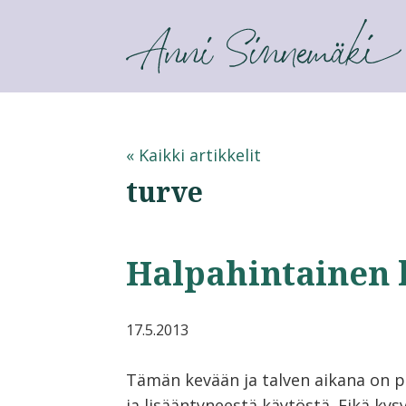
ANNI SINNEMÄKI
« Kaikki artikkelit
turve
Halpahintainen h
17.5.2013
Tämän kevään ja talven aikana on pu
ja lisääntyneestä käytöstä. Eikä ky