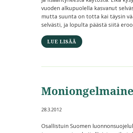
vuoden alkupuolella kasvanut selväs
mutta suunta on totta kai täysin vä
selvästi, ja lopulta päästä siitä ero
LUE LISÄÄ
Moniongelmaine
28.3.2012
Osallistuin Suomen luonnonsuojelul