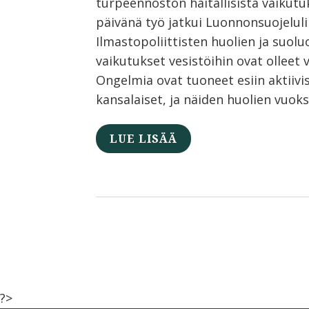
turpeennoston haitallisista vaikutu
päivänä työ jatkui Luonnonsuojelulii
Ilmastopoliittisten huolien ja suol
vaikutukset vesistöihin ovat ollee
Ongelmia ovat tuoneet esiin aktiiv
kansalaiset, ja näiden huolien vuo
LUE LISÄÄ
?>