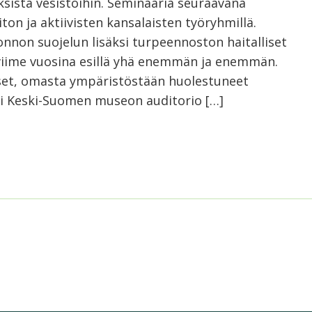
ksista vesistöihin. Seminaaria seuraavana
ton ja aktiivisten kansalaisten työryhmillä.
uonnon suojelun lisäksi turpeennoston haitalliset
t viime vuosina esillä yhä enemmän ja enemmän.
iset, omasta ympäristöstään huolestuneet
ksi Keski-Suomen museon auditorio […]