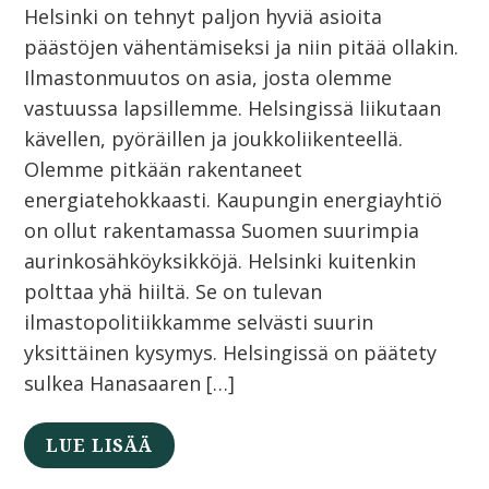
Helsinki on tehnyt paljon hyviä asioita
päästöjen vähentämiseksi ja niin pitää ollakin.
Ilmastonmuutos on asia, josta olemme
vastuussa lapsillemme. Helsingissä liikutaan
kävellen, pyöräillen ja joukkoliikenteellä.
Olemme pitkään rakentaneet
energiatehokkaasti. Kaupungin energiayhtiö
on ollut rakentamassa Suomen suurimpia
aurinkosähköyksikköjä. Helsinki kuitenkin
polttaa yhä hiiltä. Se on tulevan
ilmastopolitiikkamme selvästi suurin
yksittäinen kysymys. Helsingissä on päätety
sulkea Hanasaaren […]
LUE LISÄÄ