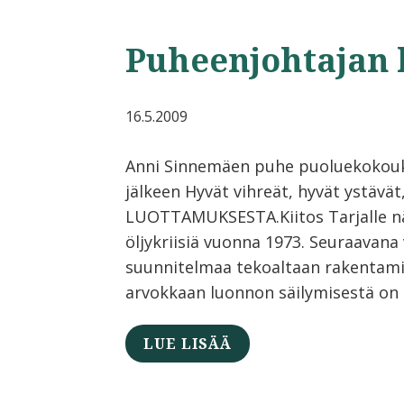
Puheenjohtajan 
16.5.2009
Anni Sinnemäen puhe puoluekokouks
jälkeen Hyvät vihreät, hyvät ystävä
LUOTTAMUKSESTA.Kiitos Tarjalle näi
öljykriisiä vuonna 1973. Seuraavana 
suunnitelmaa tekoaltaan rakentami
arvokkaan luonnon säilymisestä on 
LUE LISÄÄ