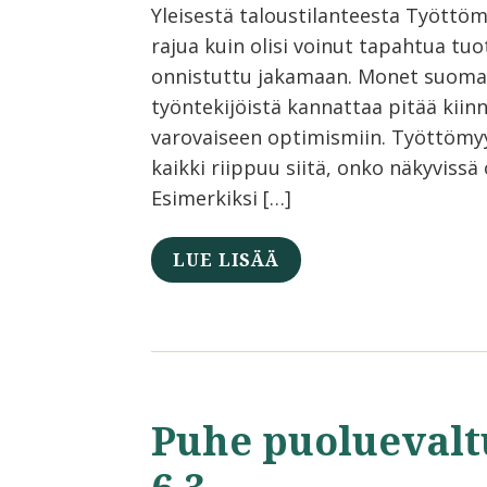
Yleisestä taloustilanteesta Työttöm
rajua kuin olisi voinut tapahtua t
onnistuttu jakamaan. Monet suomala
työntekijöistä kannattaa pitää kiinn
varovaiseen optimismiin. Työttömyy
kaikki riippuu siitä, onko näkyvissä
Esimerkiksi […]
LUE LISÄÄ
Puhe puoluevalt