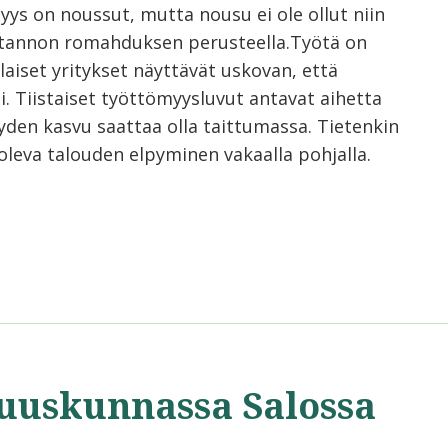
yys on noussut, mutta nousu ei ole ollut niin
uotannon romahduksen perusteella.Työtä on
iset yritykset näyttävät uskovan, että
i. Tiistaiset työttömyysluvut antavat aihetta
den kasvu saattaa olla taittumassa. Tietenkin
 oleva talouden elpyminen vakaalla pohjalla.
uuskunnassa Salossa