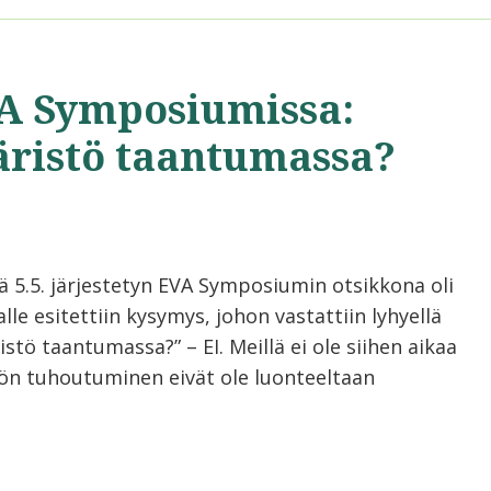
A Symposiumissa:
ristö taantumassa?
sä 5.5. järjestetyn EVA Symposiumin otsikkona oli
le esitettiin kysymys, johon vastattiin lyhyellä
ö taantumassa?” – EI. Meillä ei ole siihen aikaa
stön tuhoutuminen eivät ole luonteeltaan