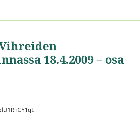
Vihreiden
nassa 18.4.2009 – osa
=plU1RnGY1qE