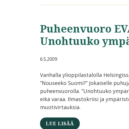
Puheenvuoro EV
Unohtuuko ympä
6.5.2009
Vanhalla ylioppilastalolla Helsingis
”Nouseeko Suomi?” Jokaiselle puhujal
puheenvuorolla. ”Unohtuuko ympärist
eikä varaa. Ilmastokriisi ja ympäri
muotivirtauksia.
LUE LISÄÄ