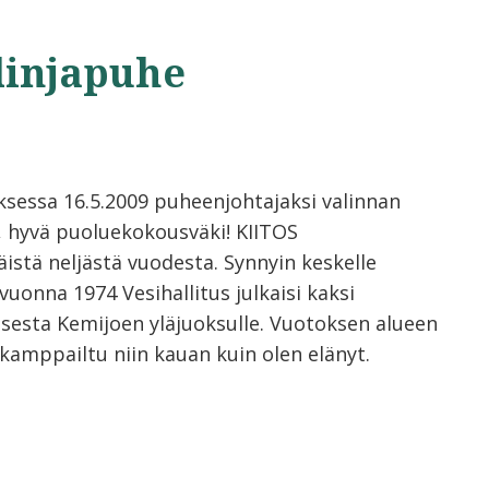
linjapuhe
essa 16.5.2009 puheenjohtajaksi valinnan
t, hyvä puoluekokousväki! KIITOS
stä neljästä vuodesta. Synnyin keskelle
vuonna 1974 Vesihallitus julkaisi kaksi
sesta Kemijoen yläjuoksulle. Vuotoksen alueen
kamppailtu niin kauan kuin olen elänyt.