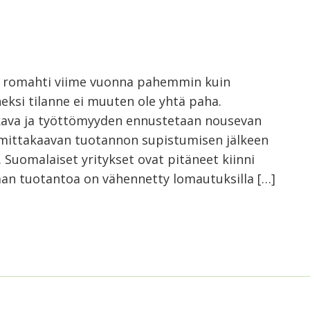
 romahti viime vuonna pahemmin kuin
eksi tilanne ei muuten ole yhtä paha.
kava ja työttömyyden ennustetaan nousevan
n mittakaavan tuotannon supistumisen jälkeen
. Suomalaiset yritykset ovat pitäneet kiinni
jaan tuotantoa on vähennetty lomautuksilla […]