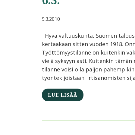
6.3.
9.3.2010
Hyvä valtuuskunta, Suomen talous
kertaakaan sitten vuoden 1918. Onn
Työttömyystilanne on kuitenkin va
vielä syksyyn asti. Kuitenkin tämä
tilanne voisi olla paljon pahempikin
työntekijöistään. Irtisanomisten si
LUE LISÄÄ