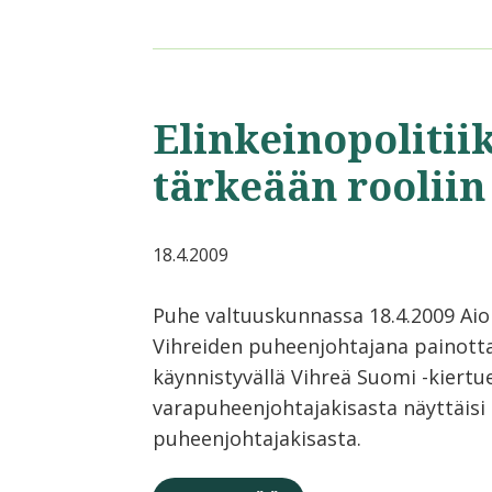
Elinkeinopolitiik
tärkeään rooliin
18.4.2009
Puhe valtuuskunnassa 18.4.2009 Aio
Vihreiden puheenjohtajana painott
käynnistyvällä Vihreä Suomi -kiertuee
varapuheenjohtajakisasta näyttäisi
puheenjohtajakisasta.