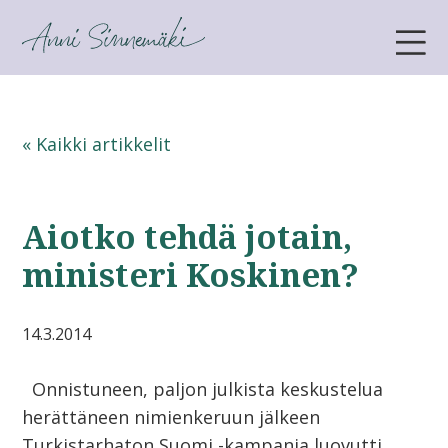
ANNI SINNEMÄKI
« Kaikki artikkelit
Aiotko tehdä jotain,
ministeri Koskinen?
14.3.2014
Onnistuneen, paljon julkista keskustelua
herättäneen nimienkeruun jälkeen
Turkistarhaton Suomi -kampanja luovutti