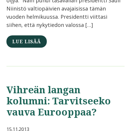
öljyä.” Näin puhui tasavallan presidentti Sauli
Niinistö valtiopäivien avajaisissa tämän
vuoden helmikuussa. Presidentti viittasi
siihen, että nykytiedon valossa […]
LUE LISÄÄ
Vihreän langan
kolumni: Tarvitseeko
vauva Eurooppaa?
15.11.2013