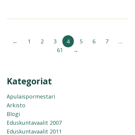
←
1
2
3
4
5
6
7
…
61
→
Kategoriat
Apulaispormestari
Arkisto
Blogi
Eduskuntavaalit 2007
Eduskuntavaalit 2011