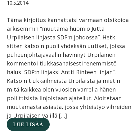
10.5.2014
Tämä kirjoitus kannattaisi varmaan otsikoida
arkisemmin ”muutama huomio Jutta
Urpilaisen linjasta SDP:n johdossa”. Hetki
sitten katsoin puoli yhdeksän uutiset, joissa
puheenjohtajavaalin hävinnyt Urpilainen
kommentoi tiukkasanaisesti ”enemmistö
halusi SDP:n linjaksi Antti Rinteen linjan”.
Katsoin tiukkailmeistä Urpilaista ja mietin
mitä kaikkea olen vuosien varrella hänen
poliittisista linjoistaan ajatellut. Aloitetaan
muutamasta asiasta, jossa yhteistyö vihreiden
ja Urpilaisen välillä […]
LUE LISÄÄ