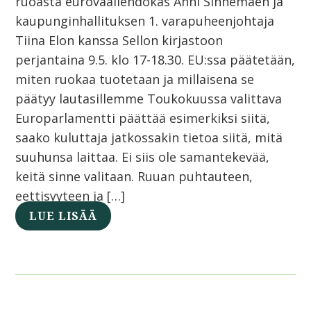
ruoasta eurovaaliehdokas Anni Sinnemäen ja
kaupunginhallituksen 1. varapuheenjohtaja
Tiina Elon kanssa Sellon kirjastoon
perjantaina 9.5. klo 17-18.30. EU:ssa päätetään,
miten ruokaa tuotetaan ja millaisena se
päätyy lautasillemme Toukokuussa valittava
Europarlamentti päättää esimerkiksi siitä,
saako kuluttaja jatkossakin tietoa siitä, mitä
suuhunsa laittaa. Ei siis ole samantekevää,
keitä sinne valitaan. Ruuan puhtauteen,
eettisyyteen ja […]
LUE LISÄÄ