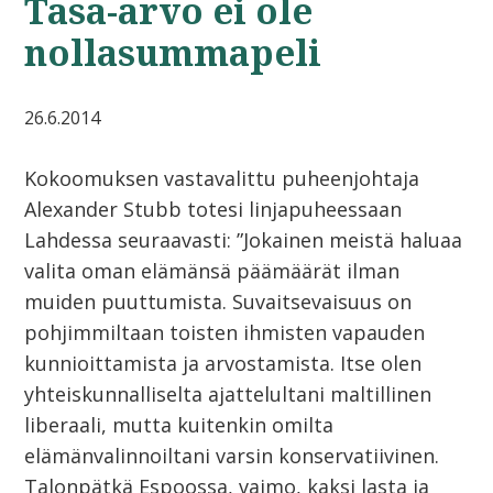
Tasa-arvo ei ole
nollasummapeli
26.6.2014
Kokoomuksen vastavalittu puheenjohtaja
Alexander Stubb totesi linjapuheessaan
Lahdessa seuraavasti: ”Jokainen meistä haluaa
valita oman elämänsä päämäärät ilman
muiden puuttumista. Suvaitsevaisuus on
pohjimmiltaan toisten ihmisten vapauden
kunnioittamista ja arvostamista. Itse olen
yhteiskunnalliselta ajattelultani maltillinen
liberaali, mutta kuitenkin omilta
elämänvalinnoiltani varsin konservatiivinen.
Talonpätkä Espoossa, vaimo, kaksi lasta ja