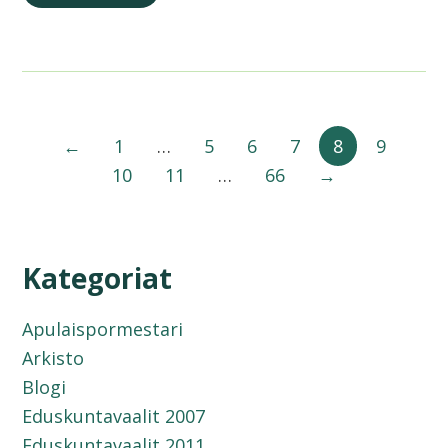
←
1
…
5
6
7
8
9
10
11
…
66
→
Kategoriat
Apulaispormestari
Arkisto
Blogi
Eduskuntavaalit 2007
Eduskuntavaalit 2011