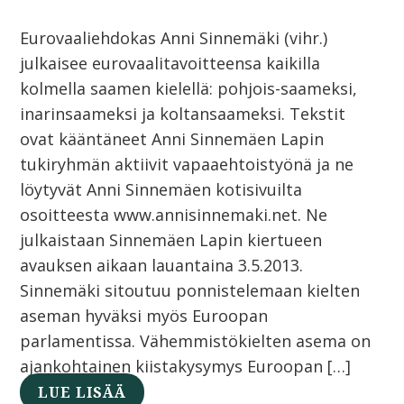
Eurovaaliehdokas Anni Sinnemäki (vihr.)
julkaisee eurovaalitavoitteensa kaikilla
kolmella saamen kielellä: pohjois-saameksi,
inarinsaameksi ja koltansaameksi. Tekstit
ovat kääntäneet Anni Sinnemäen Lapin
tukiryhmän aktiivit vapaaehtoistyönä ja ne
löytyvät Anni Sinnemäen kotisivuilta
osoitteesta www.annisinnemaki.net. Ne
julkaistaan Sinnemäen Lapin kiertueen
avauksen aikaan lauantaina 3.5.2013.
Sinnemäki sitoutuu ponnistelemaan kielten
aseman hyväksi myös Euroopan
parlamentissa. Vähemmistökielten asema on
ajankohtainen kiistakysymys Euroopan […]
LUE LISÄÄ