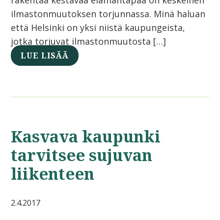
rakentaa kestävää elämäntapaa on keskeinen
ilmastonmuutoksen torjunnassa. Minä haluan
että Helsinki on yksi niistä kaupungeista,
jotka torjuvat ilmastonmuutosta […]
LUE LISÄÄ
Kasvava kaupunki
tarvitsee sujuvan
liikenteen
2.4.2017