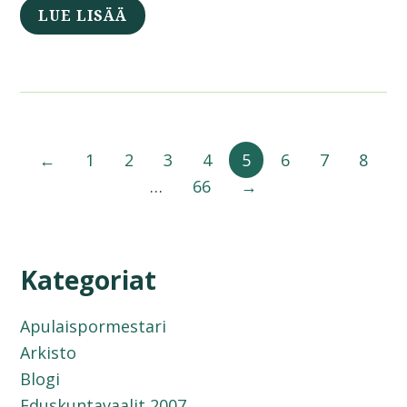
LUE LISÄÄ
←
1
2
3
4
5
6
7
8
…
66
→
Kategoriat
Apulaispormestari
Arkisto
Blogi
Eduskuntavaalit 2007