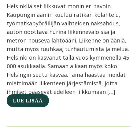
Helsinkiläiset liikkuvat monin eri tavoin.
Kaupungin ääniin kuuluu ratikan kolahtelu,
työmatkapyöräilijän vaihteiden naksahdus,
auton odottava hurina liikennevaloissa ja
metron nouseva lähtöääni. Liikenne on ääniä,
mutta myös ruuhkaa, turhautumista ja melua.
Helsinki on kasvanut tällä vuosikymmenellä 45
000 asukkaalla. Samaan aikaan myös koko
Helsingin seutu kasvaa.Tämä haastaa meidät
miettimään liikenteen järjestämistä, jotta
ihmiset pääsevät edelleen liikkumaan […]
LUE LISÄÄ