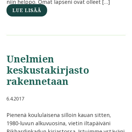
niin helppo. Omat lapseni ovat olleet […]
LUE LISÄÄ
Unelmien
keskustakirjasto
rakennetaan
6.4.2017
Pienenä koululaisena silloin kauan sitten,
1980-luvun alkuvuosina, vietin iltapäiväni
Rikhardinkadun kirjastossa. Istuimme ystäväni