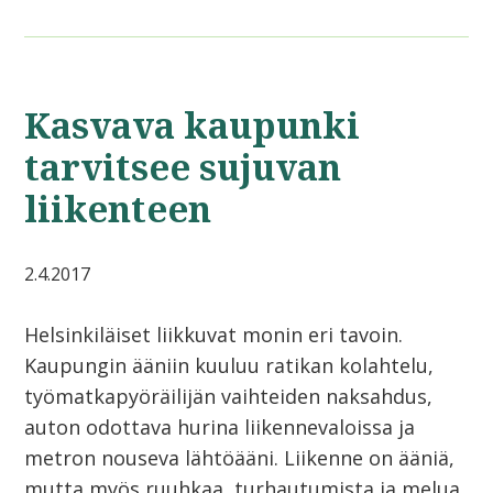
Kasvava kaupunki
tarvitsee sujuvan
liikenteen
2.4.2017
Helsinkiläiset liikkuvat monin eri tavoin.
Kaupungin ääniin kuuluu ratikan kolahtelu,
työmatkapyöräilijän vaihteiden naksahdus,
auton odottava hurina liikennevaloissa ja
metron nouseva lähtöääni. Liikenne on ääniä,
mutta myös ruuhkaa, turhautumista ja melua.