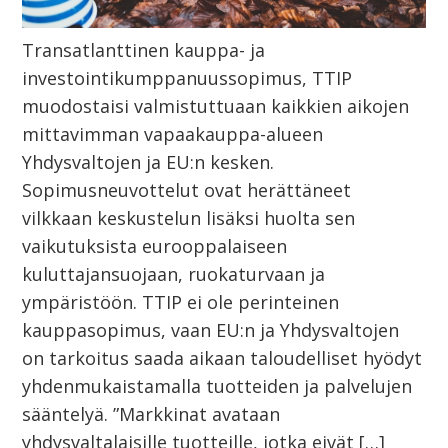
Transatlanttinen kauppa- ja
investointikumppanuussopimus, TTIP
muodostaisi valmistuttuaan kaikkien aikojen
mittavimman vapaakauppa-alueen
Yhdysvaltojen ja EU:n kesken.
Sopimusneuvottelut ovat herättäneet
vilkkaan keskustelun lisäksi huolta sen
vaikutuksista eurooppalaiseen
kuluttajansuojaan, ruokaturvaan ja
ympäristöön. TTIP ei ole perinteinen
kauppasopimus, vaan EU:n ja Yhdysvaltojen
on tarkoitus saada aikaan taloudelliset hyödyt
yhdenmukaistamalla tuotteiden ja palvelujen
sääntelyä. ”Markkinat avataan
yhdysvaltalaisille tuotteille, jotka eivät […]