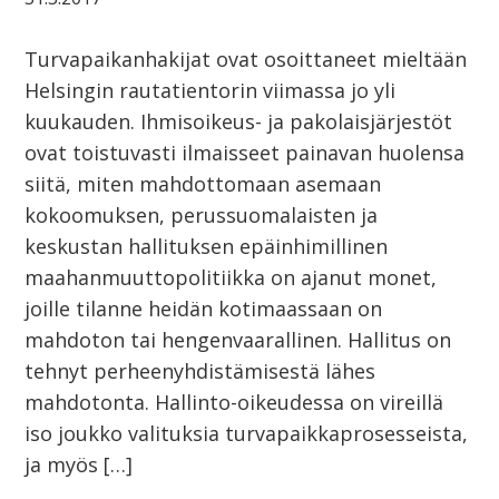
Turvapaikanhakijat ovat osoittaneet mieltään
Helsingin rautatientorin viimassa jo yli
kuukauden. Ihmisoikeus- ja pakolaisjärjestöt
ovat toistuvasti ilmaisseet painavan huolensa
siitä, miten mahdottomaan asemaan
kokoomuksen, perussuomalaisten ja
keskustan hallituksen epäinhimillinen
maahanmuuttopolitiikka on ajanut monet,
joille tilanne heidän kotimaassaan on
mahdoton tai hengenvaarallinen. Hallitus on
tehnyt perheenyhdistämisestä lähes
mahdotonta. Hallinto-oikeudessa on vireillä
iso joukko valituksia turvapaikkaprosesseista,
ja myös […]