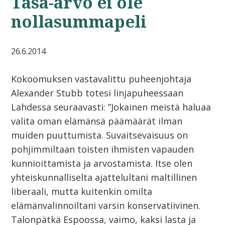
Tasa-arvo ei ole
nollasummapeli
26.6.2014
Kokoomuksen vastavalittu puheenjohtaja
Alexander Stubb totesi linjapuheessaan
Lahdessa seuraavasti: ”Jokainen meistä haluaa
valita oman elämänsä päämäärät ilman
muiden puuttumista. Suvaitsevaisuus on
pohjimmiltaan toisten ihmisten vapauden
kunnioittamista ja arvostamista. Itse olen
yhteiskunnalliselta ajattelultani maltillinen
liberaali, mutta kuitenkin omilta
elämänvalinnoiltani varsin konservatiivinen.
Talonpätkä Espoossa, vaimo, kaksi lasta ja