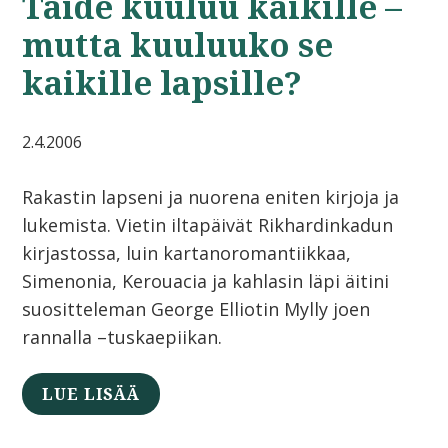
Taide kuuluu kaikille –
mutta kuuluuko se
kaikille lapsille?
2.4.2006
Rakastin lapseni ja nuorena eniten kirjoja ja
lukemista. Vietin iltapäivät Rikhardinkadun
kirjastossa, luin kartanoromantiikkaa,
Simenonia, Kerouacia ja kahlasin läpi äitini
suositteleman George Elliotin Mylly joen
rannalla –tuskaepiikan.
LUE LISÄÄ