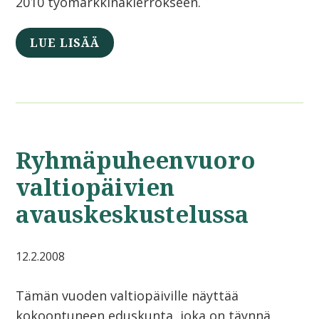
2010 työmarkkinakierrokseen.
LUE LISÄÄ
Ryhmäpuheenvuoro
valtiopäivien
avauskeskustelussa
12.2.2008
Tämän vuoden valtiopäiville näyttää
kokoontuneen eduskunta, joka on täynnä