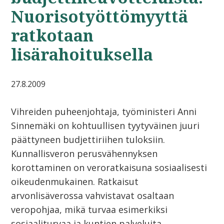
Nuorisotyöttömyyttä
ratkotaan
lisärahoituksella
27.8.2009
Vihreiden puheenjohtaja, työministeri Anni
Sinnemäki on kohtuullisen tyytyväinen juuri
päättyneen budjettiriihen tuloksiin.
Kunnallisveron perusvähennyksen
korottaminen on veroratkaisuna sosiaalisesti
oikeudenmukainen. Ratkaisut
arvonlisäverossa vahvistavat osaltaan
veropohjaa, mikä turvaa esimerkiksi
sosiaaliturvaa ja kuntien palveluita.