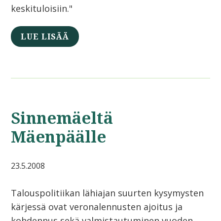
keskituloisiin."
LUE LISÄÄ
Sinnemäeltä
Mäenpäälle
23.5.2008
Talouspolitiikan lähiajan suurten kysymysten
kärjessä ovat veronalennusten ajoitus ja
kohdennus sekä valmistautuminen vuoden