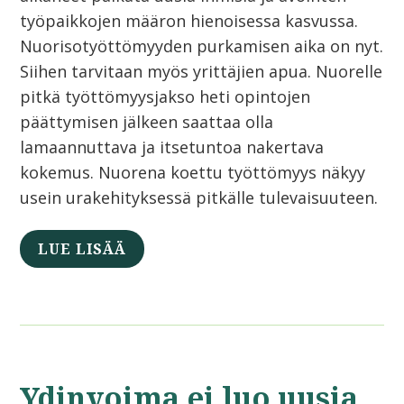
työpaikkojen määron hienoisessa kasvussa.
Nuorisotyöttömyyden purkamisen aika on nyt.
Siihen tarvitaan myös yrittäjien apua. Nuorelle
pitkä työttömyysjakso heti opintojen
päättymisen jälkeen saattaa olla
lamaannuttava ja itsetuntoa nakertava
kokemus. Nuorena koettu työttömyys näkyy
usein urakehityksessä pitkälle tulevaisuuteen.
LUE LISÄÄ
Ydinvoima ei luo uusia