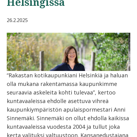
Helsingissä
26.2.2025
“Rakastan kotikaupunkiani Helsinkiä ja haluan
olla mukana rakentamassa kaupunkimme
seuraavia askeleita kohti tulevaa”, kertoo
kuntavaaleissa ehdolle asettuva vihreä
kaupunkiympäristön apulaispormestari Anni
Sinnemäki. Sinnemäki on ollut ehdolla kaikissa
kuntavaaleissa vuodesta 2004 ja tullut joka
kerta valituksi valtuustoon. Kansanedustajana