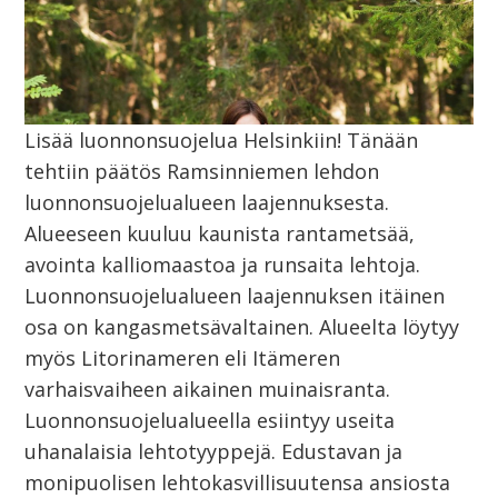
Lisää luonnonsuojelua Helsinkiin! Tänään
tehtiin päätös Ramsinniemen lehdon
luonnonsuojelualueen laajennuksesta.
Alueeseen kuuluu kaunista rantametsää,
avointa kalliomaastoa ja runsaita lehtoja.
Luonnonsuojelualueen laajennuksen itäinen
osa on kangasmetsävaltainen. Alueelta löytyy
myös Litorinameren eli Itämeren
varhaisvaiheen aikainen muinaisranta.
Luonnonsuojelualueella esiintyy useita
uhanalaisia lehtotyyppejä. Edustavan ja
monipuolisen lehtokasvillisuutensa ansiosta