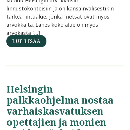
kuuluu Helsingin arvokkaisiin
linnustokohteisiin ja on kansainvälisestikin
tärkeä lintualue, jonka metsät ovat myös
arvokkaita. Lähes koko alue on myös
arvokasta […]
LUE LISÄÄ
Helsingin
palkkaohjelma nostaa
varhaiskasvatuksen
opettajien ja monien