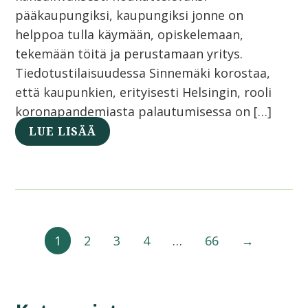
pääkaupungiksi, kaupungiksi jonne on
helppoa tulla käymään, opiskelemaan,
tekemään töitä ja perustamaan yritys.
Tiedotustilaisuudessa Sinnemäki korostaa,
että kaupunkien, erityisesti Helsingin, rooli
koronapandemiasta palautumisessa on […]
LUE LISÄÄ
1
2
3
4
…
66
→