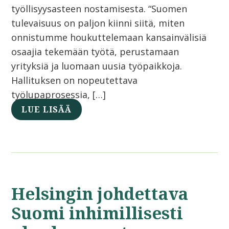
työllisyysasteen nostamisesta. “Suomen
tulevaisuus on paljon kiinni siitä, miten
onnistumme houkuttelemaan kansainvälisiä
osaajia tekemään työtä, perustamaan
yrityksiä ja luomaan uusia työpaikkoja.
Hallituksen on nopeutettava
työlupaprosessia, […]
LUE LISÄÄ
Helsingin johdettava
Suomi inhimillisesti