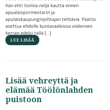
hän ehti toimia neljä kautta ennen
apualaispormestarin ja
apulaiskaupunginjohtajan tehtäviä. Päätös
asettua ehdolle kuntavaaleissa viidennen
kerran edelsi tällä […]
LUE LISÄÄ
Lisää vehreyttä ja
elämää Töölönlahden
puistoon