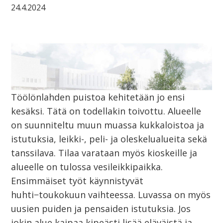
24.4.2024
Töölönlahden puistoa kehitetään jo ensi
kesäksi. Tätä on todellakin toivottu. Alueelle
on suunniteltu muun muassa kukkaloistoa ja
istutuksia, leikki-, peli- ja oleskelualueita sekä
tanssilava. Tilaa varataan myös kioskeille ja
alueelle on tulossa vesileikkipaikka.
Ensimmäiset työt käynnistyvät
huhti−toukokuun vaihteessa. Luvassa on myös
uusien puiden ja pensaiden istutuksia. Jos
jokin alue kaipaa kipeästi lisää eläväistä ja