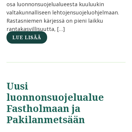
osa luonnonsuojelualueesta kuuluukin
valtakunnalliseen lehtojensuojeluohjelmaan.
Rastasniemen kärjessä on pieni laikku
rantakasvillisuutta, […]
LUE LISÄÄ
Uusi
luonnonsuojelualue
Fastholmaan ja
Pakilanmetsään