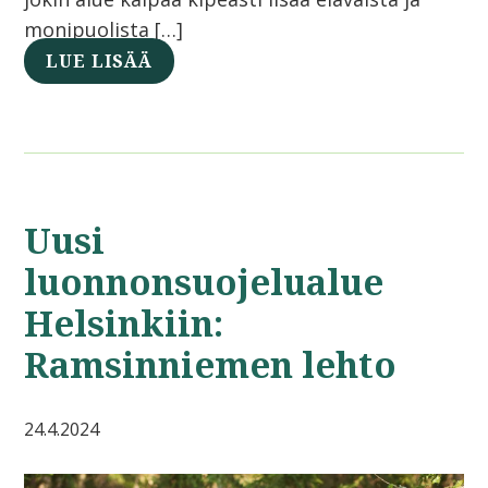
monipuolista […]
LUE LISÄÄ
Uusi
luonnonsuojelualue
Helsinkiin:
Ramsinniemen lehto
24.4.2024