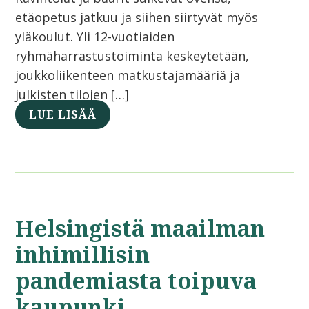
etäopetus jatkuu ja siihen siirtyvät myös
yläkoulut. Yli 12-vuotiaiden
ryhmäharrastustoiminta keskeytetään,
joukkoliikenteen matkustajamääriä ja
julkisten tilojen […]
LUE LISÄÄ
Helsingistä maailman
inhimillisin
pandemiasta toipuva
kaupunki