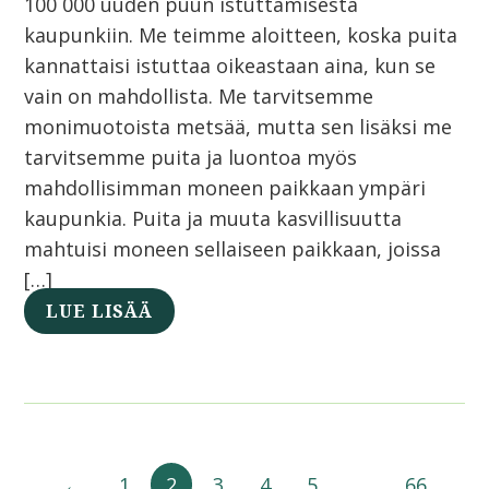
100 000 uuden puun istuttamisesta
kaupunkiin. Me teimme aloitteen, koska puita
kannattaisi istuttaa oikeastaan aina, kun se
vain on mahdollista. Me tarvitsemme
monimuotoista metsää, mutta sen lisäksi me
tarvitsemme puita ja luontoa myös
mahdollisimman moneen paikkaan ympäri
kaupunkia. Puita ja muuta kasvillisuutta
mahtuisi moneen sellaiseen paikkaan, joissa
[…]
LUE LISÄÄ
←
1
2
3
4
5
…
66