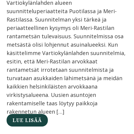
Vartiokylänlahden alueen
suunnitteluperiaatteita Puotilassa ja Meri-
Rastilassa. Suunnitelman yksi tärkeä ja
periaatteellinen kysymys oli Meri-Rastilan
rantametsän tulevaisuus. Suunnitelmissa osa
metsästä olisi lohjennut asuinalueeksi. Kun
käsittelimme Vartiokylänlahden suunnitelmia,
esitin, että Meri-Rastilan arvokkaat
rantametsät irrotetaan suunnitelmista ja
turvataan asukkaiden lähimetsänä ja meidän
kaikkien helsinkiläisten arvokkaana
virkistysalueena. Uusien asuntojen
rakentamiselle taas löytyy paikkoja
rakennetun alueen […]
LUE LISÄÄ