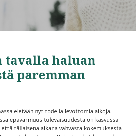
a tavalla haluan
istä paremman
assa eletään nyt todella levottomia aikoja.
sa epävarmuus tulevaisuudesta on kasvussa.
 että tällaisena aikana vahvasta kokemuksesta