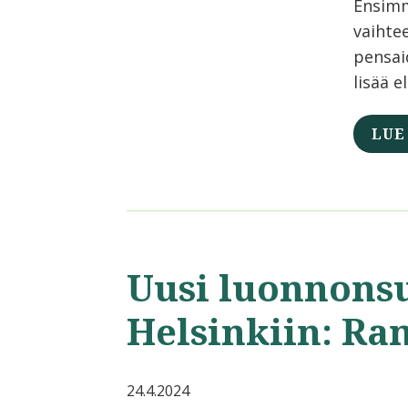
Ensimm
vaihte
pensaid
lisää e
LUE
Uusi luonnons
Helsinkiin: Ra
24.4.2024