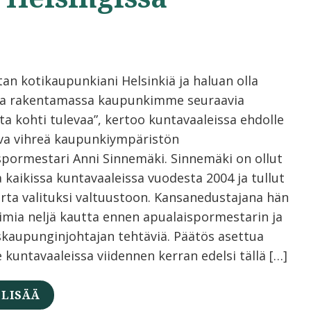
tan kotikaupunkiani Helsinkiä ja haluan olla
a rakentamassa kaupunkimme seuraavia
ta kohti tulevaa”, kertoo kuntavaaleissa ehdolle
va vihreä kaupunkiympäristön
spormestari Anni Sinnemäki. Sinnemäki on ollut
 kaikissa kuntavaaleissa vuodesta 2004 ja tullut
erta valituksi valtuustoon. Kansanedustajana hän
oimia neljä kautta ennen apualaispormestarin ja
skaupunginjohtajan tehtäviä. Päätös asettua
 kuntavaaleissa viidennen kerran edelsi tällä […]
 LISÄÄ