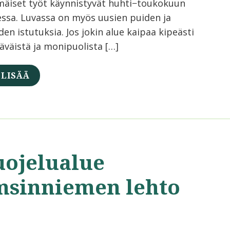
äiset työt käynnistyvät huhti−toukokuun
essa. Luvassa on myös uusien puiden ja
en istutuksia. Jos jokin alue kaipaa kipeästi
läväistä ja monipuolista […]
 LISÄÄ
uojelualue
msinniemen lehto