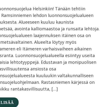
luonnonsuojelua Helsinkiin! Tänään tehtiin
 Ramsinniemen lehdon luonnonsuojelualueen
nuksesta. Alueeseen kuuluu kaunista
etsää, avointa kalliomaastoa ja runsaita lehtoja.
nsuojelualueen laajennuksen itäinen osa on
metsävaltainen. Alueelta löytyy myös
nameren eli Itämeren varhaisvaiheen aikainen
sranta. Luonnonsuojelualueella esiintyy useita
aisia lehtotyyppejä. Edustavan ja monipuolisen
asvillisuutensa ansiosta osa
nsuojelualueesta kuuluukin valtakunnalliseen
ensuojeluohjelmaan. Rastasniemen kärjessä on
aikku rantakasvillisuutta, […]
 LISÄÄ