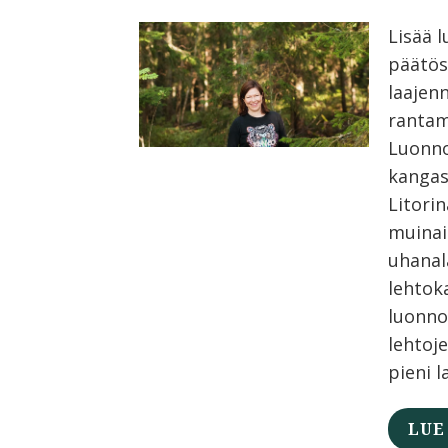
Lisää 
päätös
laajen
rantam
Luonno
kangas
Litori
muinai
uhanal
lehtok
luonno
lehtoj
pieni l
LUE