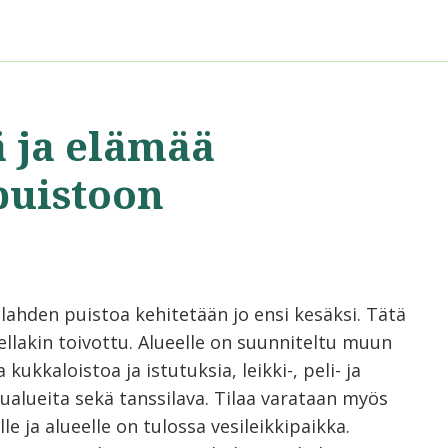
ä ja elämää
puistoon
lahden puistoa kehitetään jo ensi kesäksi. Tätä
ellakin toivottu. Alueelle on suunniteltu muun
kukkaloistoa ja istutuksia, leikki-, peli- ja
lualueita sekä tanssilava. Tilaa varataan myös
lle ja alueelle on tulossa vesileikkipaikka.