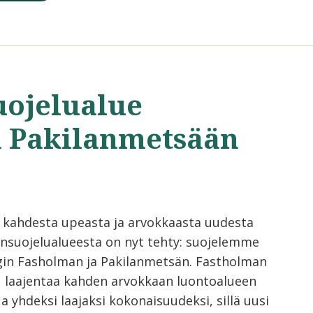
uojelualue
a Pakilanmetsään
 kahdesta upeasta ja arvokkaasta uudesta
nsuojelualueesta on nyt tehty: suojelemme
gin Fasholman ja Pakilanmetsän. Fastholman
u laajentaa kahden arvokkaan luontoalueen
a yhdeksi laajaksi kokonaisuudeksi, sillä uusi