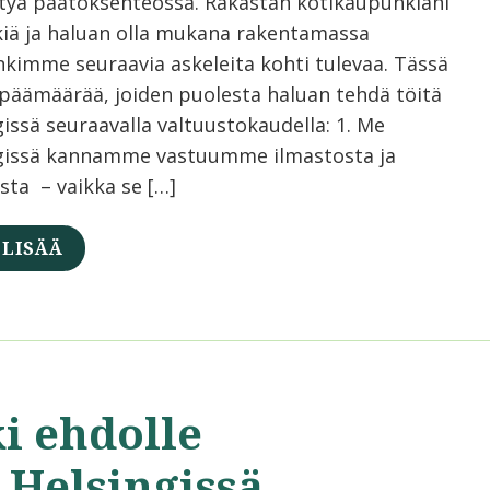
tyä päätöksenteossa. Rakastan kotikaupunkiani
kiä ja haluan olla mukana rakentamassa
kimme seuraavia askeleita kohti tulevaa. Tässä
päämäärää, joiden puolesta haluan tehdä töitä
issä seuraavalla valtuustokaudella: 1. Me
gissä kannamme vastuumme ilmastosta ja
sta – vaikka se […]
 LISÄÄ
i ehdolle
 Helsingissä