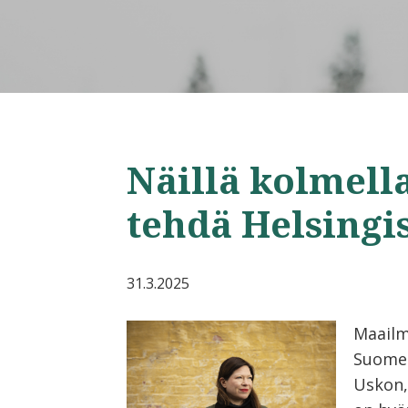
Näillä kolmell
tehdä Helsing
31.3.2025
Maailm
Suomes
Uskon,