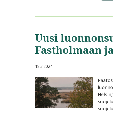
Uusi luonnons
Fastholmaan j
18.3.2024
Päätös
luonno
Helsin
suojel
suojelu