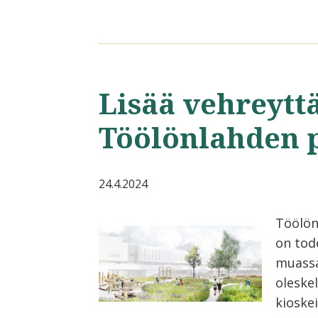
Lisää vehreytt
Töölönlahden 
24.4.2024
Töölön
on tod
muassa 
oleske
kioskei