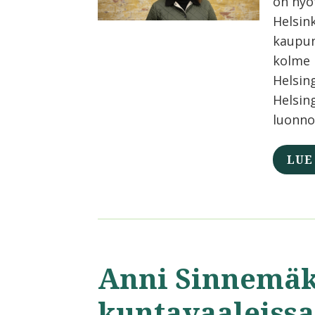
on hyö
Helsin
kaupun
kolme 
Helsing
Helsin
luonno
LUE
Anni Sinnemäk
kuntavaaleissa