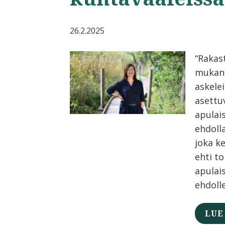
26.2.2025
“Rakas
mukan
askelei
asettu
apulai
ehdolla
joka k
ehti t
apulai
ehdolle
LUE