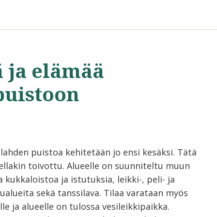
ä ja elämää
puistoon
lahden puistoa kehitetään jo ensi kesäksi. Tätä
ellakin toivottu. Alueelle on suunniteltu muun
kukkaloistoa ja istutuksia, leikki-, peli- ja
lualueita sekä tanssilava. Tilaa varataan myös
lle ja alueelle on tulossa vesileikkipaikka.