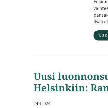
Ensimm
vaihte
pensaid
lisää e
LUE
Uusi luonnons
Helsinkiin: Ra
24.4.2024