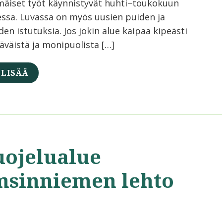
äiset työt käynnistyvät huhti−toukokuun
essa. Luvassa on myös uusien puiden ja
en istutuksia. Jos jokin alue kaipaa kipeästi
läväistä ja monipuolista […]
 LISÄÄ
uojelualue
msinniemen lehto