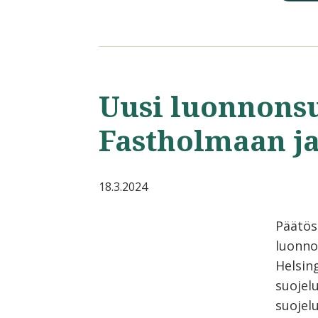
Uusi luonnons
Fastholmaan j
18.3.2024
Päätös
luonno
Helsin
suojel
suojelu