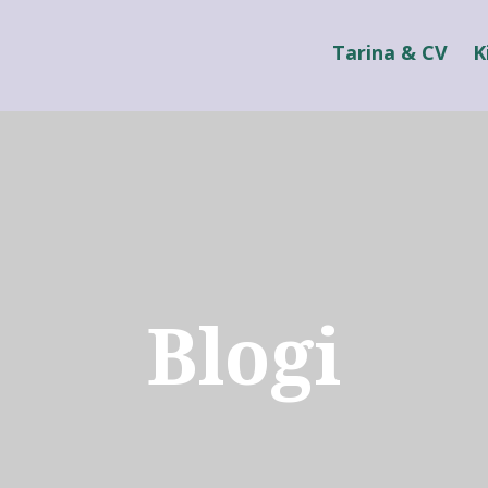
Tarina & CV
K
Blogi