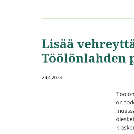
Lisää vehreytt
Töölönlahden 
24.4.2024
Töölön
on tod
muassa 
oleske
kioskei