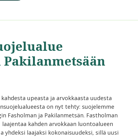
uojelualue
a Pakilanmetsään
 kahdesta upeasta ja arvokkaasta uudesta
nsuojelualueesta on nyt tehty: suojelemme
gin Fasholman ja Pakilanmetsän. Fastholman
u laajentaa kahden arvokkaan luontoalueen
a yhdeksi laajaksi kokonaisuudeksi, sillä uusi