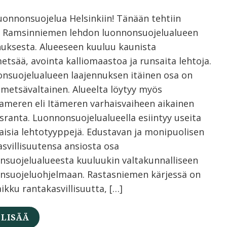
luonnonsuojelua Helsinkiin! Tänään tehtiin
 Ramsinniemen lehdon luonnonsuojelualueen
nuksesta. Alueeseen kuuluu kaunista
etsää, avointa kalliomaastoa ja runsaita lehtoja.
nsuojelualueen laajennuksen itäinen osa on
metsävaltainen. Alueelta löytyy myös
nameren eli Itämeren varhaisvaiheen aikainen
sranta. Luonnonsuojelualueella esiintyy useita
aisia lehtotyyppejä. Edustavan ja monipuolisen
asvillisuutensa ansiosta osa
nsuojelualueesta kuuluukin valtakunnalliseen
ensuojeluohjelmaan. Rastasniemen kärjessä on
aikku rantakasvillisuutta, […]
 LISÄÄ