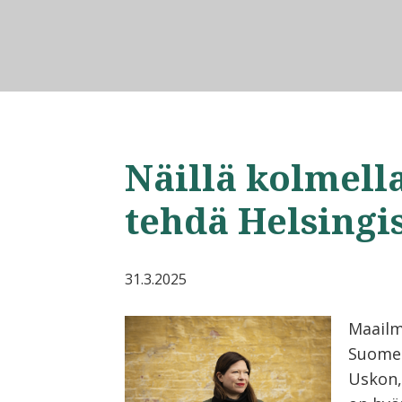
Näillä kolmell
tehdä Helsing
31.3.2025
Maailm
Suomes
Uskon,