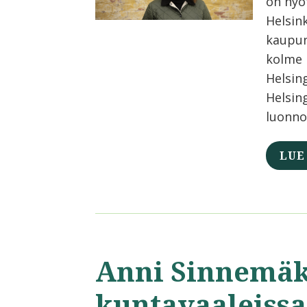
on hyö
Helsin
kaupun
kolme 
Helsing
Helsin
luonno
LUE
Anni Sinnemäk
kuntavaaleissa