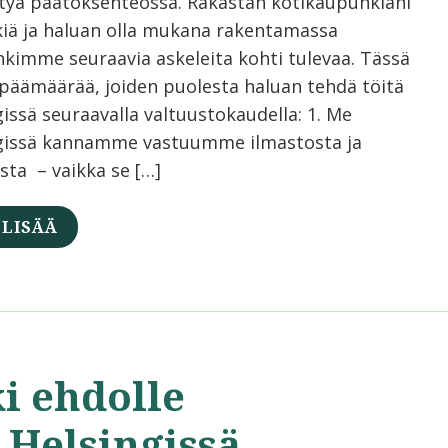
tyä päätöksenteossa. Rakastan kotikaupunkiani
kiä ja haluan olla mukana rakentamassa
kimme seuraavia askeleita kohti tulevaa. Tässä
päämäärää, joiden puolesta haluan tehdä töitä
issä seuraavalla valtuustokaudella: 1. Me
gissä kannamme vastuumme ilmastosta ja
sta – vaikka se […]
 LISÄÄ
i ehdolle
 Helsingissä