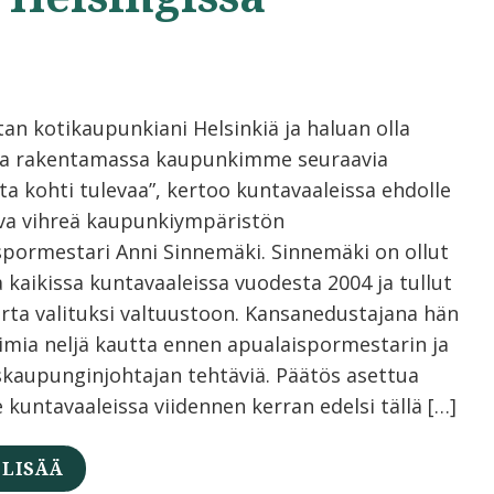
tan kotikaupunkiani Helsinkiä ja haluan olla
a rakentamassa kaupunkimme seuraavia
ta kohti tulevaa”, kertoo kuntavaaleissa ehdolle
va vihreä kaupunkiympäristön
spormestari Anni Sinnemäki. Sinnemäki on ollut
 kaikissa kuntavaaleissa vuodesta 2004 ja tullut
erta valituksi valtuustoon. Kansanedustajana hän
oimia neljä kautta ennen apualaispormestarin ja
skaupunginjohtajan tehtäviä. Päätös asettua
 kuntavaaleissa viidennen kerran edelsi tällä […]
 LISÄÄ