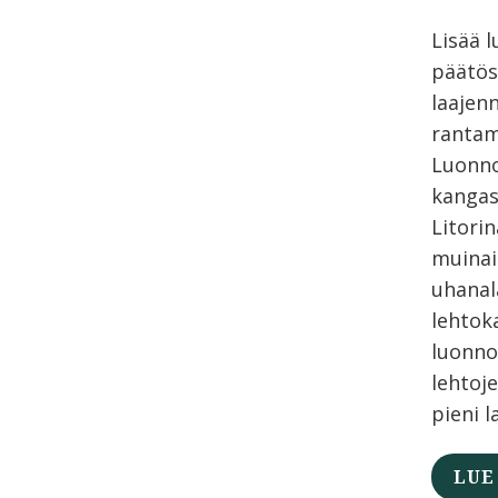
Lisää 
päätös
laajen
rantam
Luonno
kangas
Litori
muinai
uhanal
lehtok
luonno
lehtoj
pieni l
LUE