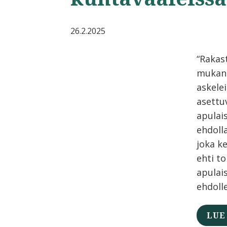
26.2.2025
“Rakas
mukan
askelei
asettu
apulai
ehdolla
joka k
ehti t
apulai
ehdolle
LUE