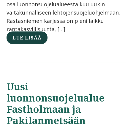
osa luonnonsuojelualueesta kuuluukin
valtakunnalliseen lehtojensuojeluohjelmaan.
Rastasniemen kärjessä on pieni laikku
rantakasvillisuutta, […]
LUE LISÄÄ
Uusi
luonnonsuojelualue
Fastholmaan ja
Pakilanmetsään