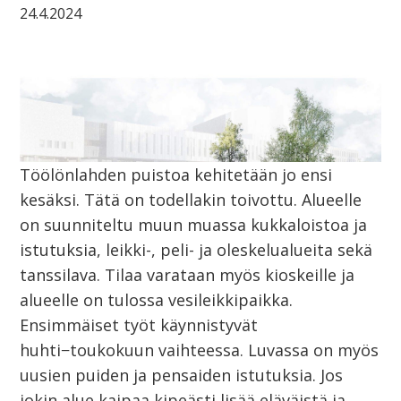
24.4.2024
Töölönlahden puistoa kehitetään jo ensi
kesäksi. Tätä on todellakin toivottu. Alueelle
on suunniteltu muun muassa kukkaloistoa ja
istutuksia, leikki-, peli- ja oleskelualueita sekä
tanssilava. Tilaa varataan myös kioskeille ja
alueelle on tulossa vesileikkipaikka.
Ensimmäiset työt käynnistyvät
huhti−toukokuun vaihteessa. Luvassa on myös
uusien puiden ja pensaiden istutuksia. Jos
jokin alue kaipaa kipeästi lisää eläväistä ja