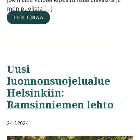
monipuolista […]
LUE LISÄÄ
Uusi
luonnonsuojelualue
Helsinkiin:
Ramsinniemen lehto
24.4.2024