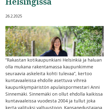
Helsingissä
26.2.2025
“Rakastan kotikaupunkiani Helsinkiä ja haluan
olla mukana rakentamassa kaupunkimme
seuraavia askeleita kohti tulevaa”, kertoo
kuntavaaleissa ehdolle asettuva vihreä
kaupunkiympäristön apulaispormestari Anni
Sinnemäki. Sinnemäki on ollut ehdolla kaikissa
kuntavaaleissa vuodesta 2004 ja tullut joka
kerta valituksi valtuustoon. Kansanedustajana