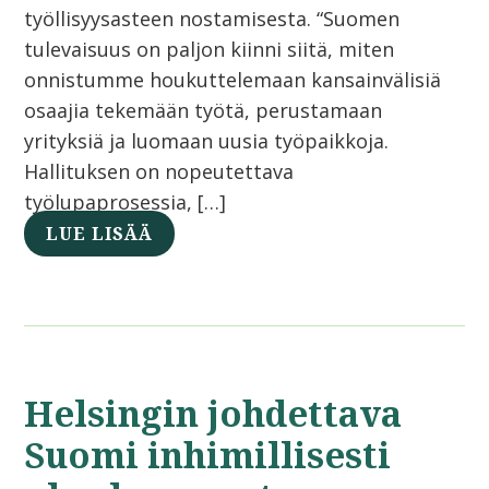
työllisyysasteen nostamisesta. “Suomen
tulevaisuus on paljon kiinni siitä, miten
onnistumme houkuttelemaan kansainvälisiä
osaajia tekemään työtä, perustamaan
yrityksiä ja luomaan uusia työpaikkoja.
Hallituksen on nopeutettava
työlupaprosessia, […]
LUE LISÄÄ
Helsingin johdettava
Suomi inhimillisesti