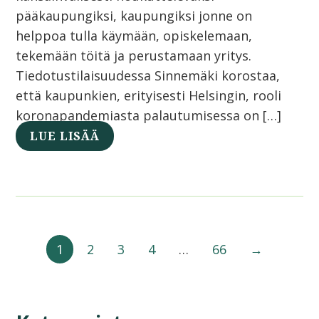
pääkaupungiksi, kaupungiksi jonne on
helppoa tulla käymään, opiskelemaan,
tekemään töitä ja perustamaan yritys.
Tiedotustilaisuudessa Sinnemäki korostaa,
että kaupunkien, erityisesti Helsingin, rooli
koronapandemiasta palautumisessa on […]
LUE LISÄÄ
1
2
3
4
…
66
→