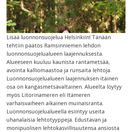
Lisää luonnonsuojelua Helsinkiin! Tänään
tehtiin päätös Ramsinniemen lehdon
luonnonsuojelualueen laajennuksesta.
Alueeseen kuuluu kaunista rantametsää,
avointa kalliomaastoa ja runsaita lehtoja.
Luonnonsuojelualueen laajennuksen itäinen
osa on kangasmetsävaltainen. Alueelta löytyy
myös Litorinameren eli Itämeren
varhaisvaiheen aikainen muinaisranta.
Luonnonsuojelualueella esiintyy useita
uhanalaisia lehtotyyppejä. Edustavan ja
monipuolisen lehtokasvillisuutensa ansiosta