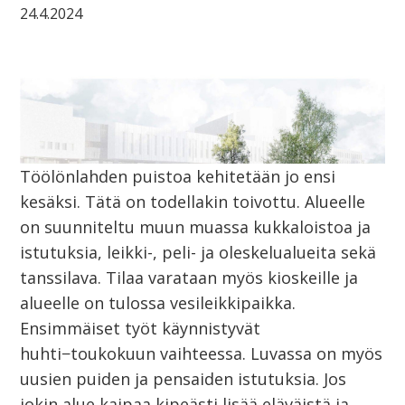
24.4.2024
Töölönlahden puistoa kehitetään jo ensi
kesäksi. Tätä on todellakin toivottu. Alueelle
on suunniteltu muun muassa kukkaloistoa ja
istutuksia, leikki-, peli- ja oleskelualueita sekä
tanssilava. Tilaa varataan myös kioskeille ja
alueelle on tulossa vesileikkipaikka.
Ensimmäiset työt käynnistyvät
huhti−toukokuun vaihteessa. Luvassa on myös
uusien puiden ja pensaiden istutuksia. Jos
jokin alue kaipaa kipeästi lisää eläväistä ja