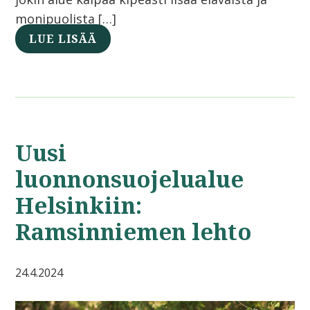
monipuolista […]
LUE LISÄÄ
Uusi
luonnonsuojelualue
Helsinkiin:
Ramsinniemen lehto
24.4.2024