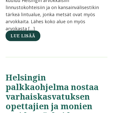
kuuluu Helsingin arvokkaisiin
linnustokohteisiin ja on kansainvälisestikin
tärkeä lintualue, jonka metsät ovat myös
arvokkaita. Lähes koko alue on myös
arvokasta […]
LUE LISÄÄ
Helsingin
palkkaohjelma nostaa
varhaiskasvatuksen
opettajien ja monien