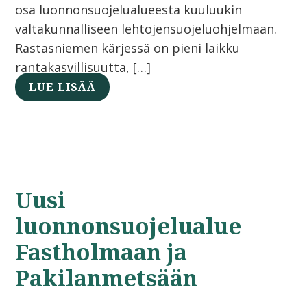
osa luonnonsuojelualueesta kuuluukin
valtakunnalliseen lehtojensuojeluohjelmaan.
Rastasniemen kärjessä on pieni laikku
rantakasvillisuutta, […]
LUE LISÄÄ
Uusi
luonnonsuojelualue
Fastholmaan ja
Pakilanmetsään