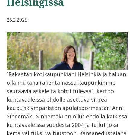
Helsingissä
26.2.2025
“Rakastan kotikaupunkiani Helsinkiä ja haluan
olla mukana rakentamassa kaupunkimme
seuraavia askeleita kohti tulevaa”, kertoo
kuntavaaleissa ehdolle asettuva vihreä
kaupunkiympäristön apulaispormestari Anni
Sinnemäki. Sinnemäki on ollut ehdolla kaikissa
kuntavaaleissa vuodesta 2004 ja tullut joka
kerta valituksi valtuustoon. Kansanedustajana