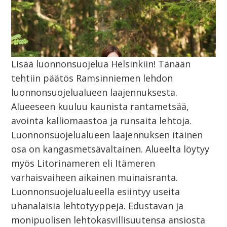
Lisää luonnonsuojelua Helsinkiin! Tänään
tehtiin päätös Ramsinniemen lehdon
luonnonsuojelualueen laajennuksesta.
Alueeseen kuuluu kaunista rantametsää,
avointa kalliomaastoa ja runsaita lehtoja.
Luonnonsuojelualueen laajennuksen itäinen
osa on kangasmetsävaltainen. Alueelta löytyy
myös Litorinameren eli Itämeren
varhaisvaiheen aikainen muinaisranta.
Luonnonsuojelualueella esiintyy useita
uhanalaisia lehtotyyppejä. Edustavan ja
monipuolisen lehtokasvillisuutensa ansiosta