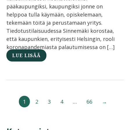
pääkaupungiksi, kaupungiksi jonne on
helppoa tulla käymään, opiskelemaan,
tekemään töitä ja perustamaan yritys.
Tiedotustilaisuudessa Sinnemäki korostaa,
että kaupunkien, erityisesti Helsingin, rooli
koronapandemiasta palautumisessa on […]
LUE LISÄÄ
1
2
3
4
…
66
→