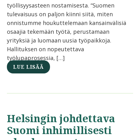
työllisyysasteen nostamisesta. “Suomen
tulevaisuus on paljon kiinni siitä, miten
onnistumme houkuttelemaan kansainvälisiä
osaajia tekemään työtä, perustamaan
yrityksiä ja luomaan uusia työpaikkoja.
Hallituksen on nopeutettava
työlupaprosessia, […]
LUE LISÄÄ
Helsingin johdettava
Suomi inhimillisesti