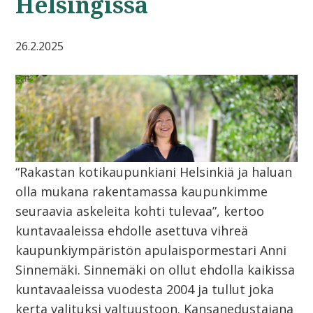
Helsingissä
26.2.2025
“Rakastan kotikaupunkiani Helsinkiä ja haluan
olla mukana rakentamassa kaupunkimme
seuraavia askeleita kohti tulevaa”, kertoo
kuntavaaleissa ehdolle asettuva vihreä
kaupunkiympäristön apulaispormestari Anni
Sinnemäki. Sinnemäki on ollut ehdolla kaikissa
kuntavaaleissa vuodesta 2004 ja tullut joka
kerta valituksi valtuustoon. Kansanedustajana