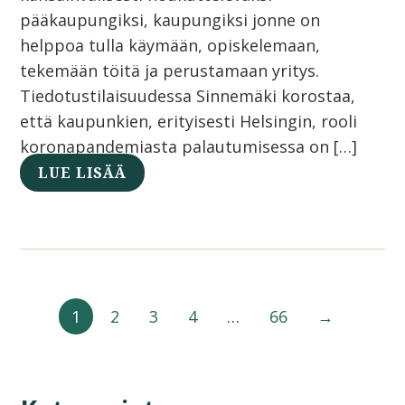
pääkaupungiksi, kaupungiksi jonne on
helppoa tulla käymään, opiskelemaan,
tekemään töitä ja perustamaan yritys.
Tiedotustilaisuudessa Sinnemäki korostaa,
että kaupunkien, erityisesti Helsingin, rooli
koronapandemiasta palautumisessa on […]
LUE LISÄÄ
1
2
3
4
…
66
→