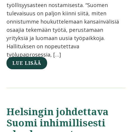
työllisyysasteen nostamisesta. “Suomen
tulevaisuus on paljon kiinni siitä, miten
onnistumme houkuttelemaan kansainvälisiä
osaajia tekemään työtä, perustamaan
yrityksiä ja luomaan uusia työpaikkoja.
Hallituksen on nopeutettava
työlupaprosessia, […]
LUE LISÄÄ
Helsingin johdettava
Suomi inhimillisesti