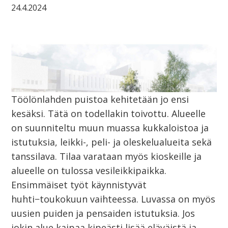
24.4.2024
Töölönlahden puistoa kehitetään jo ensi
kesäksi. Tätä on todellakin toivottu. Alueelle
on suunniteltu muun muassa kukkaloistoa ja
istutuksia, leikki-, peli- ja oleskelualueita sekä
tanssilava. Tilaa varataan myös kioskeille ja
alueelle on tulossa vesileikkipaikka.
Ensimmäiset työt käynnistyvät
huhti−toukokuun vaihteessa. Luvassa on myös
uusien puiden ja pensaiden istutuksia. Jos
jokin alue kaipaa kipeästi lisää eläväistä ja