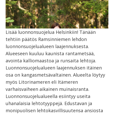
Lisää luonnonsuojelua Helsinkiin! Tänään
tehtiin päätös Ramsinniemen lehdon
luonnonsuojelualueen laajennuksesta.
Alueeseen kuuluu kaunista rantametsää,
avointa kalliomaastoa ja runsaita lehtoja.
Luonnonsuojelualueen laajennuksen itäinen
osa on kangasmetsävaltainen. Alueelta löytyy
myös Litorinameren eli Itämeren
varhaisvaiheen aikainen muinaisranta.
Luonnonsuojelualueella esiintyy useita
uhanalaisia lehtotyyppejä. Edustavan ja
monipuolisen lehtokasvillisuutensa ansiosta