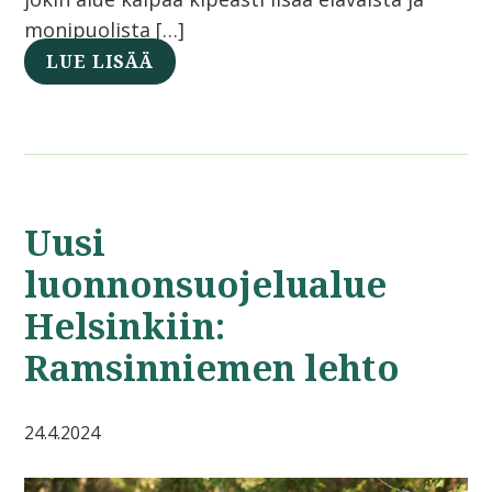
monipuolista […]
LUE LISÄÄ
Uusi
luonnonsuojelualue
Helsinkiin:
Ramsinniemen lehto
24.4.2024