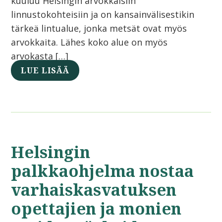
kuuluu Helsingin arvokkaisiin
linnustokohteisiin ja on kansainvälisestikin
tärkeä lintualue, jonka metsät ovat myös
arvokkaita. Lähes koko alue on myös
arvokasta […]
LUE LISÄÄ
Helsingin
palkkaohjelma nostaa
varhaiskasvatuksen
opettajien ja monien