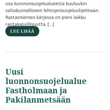
osa luonnonsuojelualueesta kuuluukin
valtakunnalliseen lehtojensuojeluohjelmaan.
Rastasniemen kärjessä on pieni laikku
rantakasvillisuutta, […]
LUE LISÄÄ
Uusi
luonnonsuojelualue
Fastholmaan ja
Pakilanmetsään