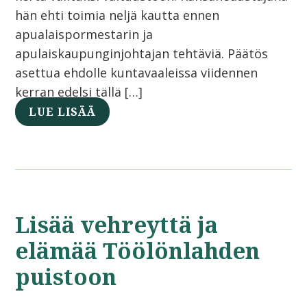
hän ehti toimia neljä kautta ennen
apualaispormestarin ja
apulaiskaupunginjohtajan tehtäviä. Päätös
asettua ehdolle kuntavaaleissa viidennen
kerran edelsi tällä […]
LUE LISÄÄ
Lisää vehreyttä ja
elämää Töölönlahden
puistoon