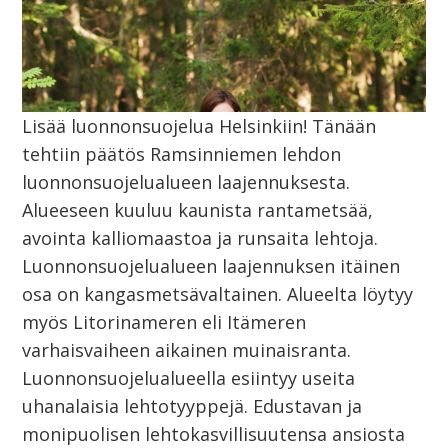
Lisää luonnonsuojelua Helsinkiin! Tänään
tehtiin päätös Ramsinniemen lehdon
luonnonsuojelualueen laajennuksesta.
Alueeseen kuuluu kaunista rantametsää,
avointa kalliomaastoa ja runsaita lehtoja.
Luonnonsuojelualueen laajennuksen itäinen
osa on kangasmetsävaltainen. Alueelta löytyy
myös Litorinameren eli Itämeren
varhaisvaiheen aikainen muinaisranta.
Luonnonsuojelualueella esiintyy useita
uhanalaisia lehtotyyppejä. Edustavan ja
monipuolisen lehtokasvillisuutensa ansiosta