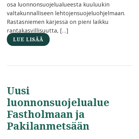
osa luonnonsuojelualueesta kuuluukin
valtakunnalliseen lehtojensuojeluohjelmaan.
Rastasniemen kärjessä on pieni laikku
rantakasvillisuutta, […]
LUE LISÄÄ
Uusi
luonnonsuojelualue
Fastholmaan ja
Pakilanmetsään