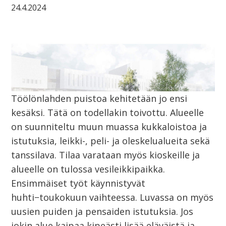
24.4.2024
Töölönlahden puistoa kehitetään jo ensi
kesäksi. Tätä on todellakin toivottu. Alueelle
on suunniteltu muun muassa kukkaloistoa ja
istutuksia, leikki-, peli- ja oleskelualueita sekä
tanssilava. Tilaa varataan myös kioskeille ja
alueelle on tulossa vesileikkipaikka.
Ensimmäiset työt käynnistyvät
huhti−toukokuun vaihteessa. Luvassa on myös
uusien puiden ja pensaiden istutuksia. Jos
jokin alue kaipaa kipeästi lisää eläväistä ja