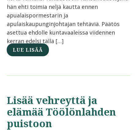
hän ehti toimia neljä kautta ennen
apualaispormestarin ja
apulaiskaupunginjohtajan tehtäviä. Päätös
asettua ehdolle kuntavaaleissa viidennen
kerran edelsi tällä […]
LUE LISÄÄ
Lisää vehreyttä ja
elämää Töölönlahden
puistoon