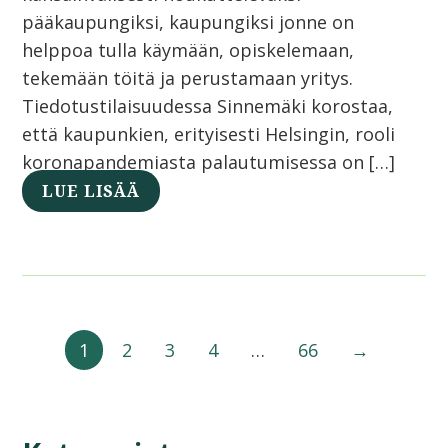
pääkaupungiksi, kaupungiksi jonne on
helppoa tulla käymään, opiskelemaan,
tekemään töitä ja perustamaan yritys.
Tiedotustilaisuudessa Sinnemäki korostaa,
että kaupunkien, erityisesti Helsingin, rooli
koronapandemiasta palautumisessa on […]
LUE LISÄÄ
1
2
3
4
…
66
→