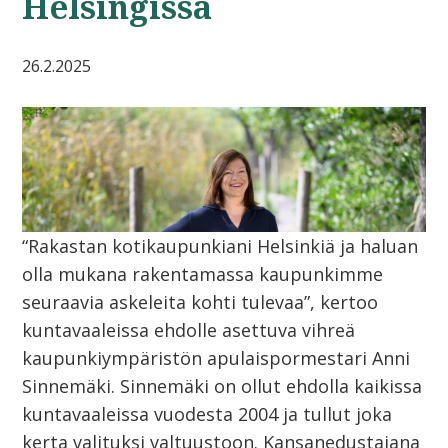
Helsingissä
26.2.2025
“Rakastan kotikaupunkiani Helsinkiä ja haluan
olla mukana rakentamassa kaupunkimme
seuraavia askeleita kohti tulevaa”, kertoo
kuntavaaleissa ehdolle asettuva vihreä
kaupunkiympäristön apulaispormestari Anni
Sinnemäki. Sinnemäki on ollut ehdolla kaikissa
kuntavaaleissa vuodesta 2004 ja tullut joka
kerta valituksi valtuustoon. Kansanedustajana