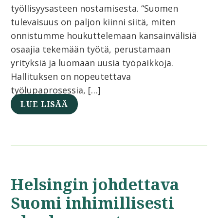
työllisyysasteen nostamisesta. “Suomen
tulevaisuus on paljon kiinni siitä, miten
onnistumme houkuttelemaan kansainvälisiä
osaajia tekemään työtä, perustamaan
yrityksiä ja luomaan uusia työpaikkoja.
Hallituksen on nopeutettava
työlupaprosessia, […]
LUE LISÄÄ
Helsingin johdettava
Suomi inhimillisesti