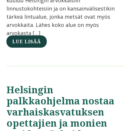
kuuluu Helsingin arvokkaisiin
linnustokohteisiin ja on kansainvälisestikin
tärkeä lintualue, jonka metsät ovat myös
arvokkaita. Lähes koko alue on myös
arvokasta […]
LUE LISÄÄ
Helsingin
palkkaohjelma nostaa
varhaiskasvatuksen
opettajien ja monien