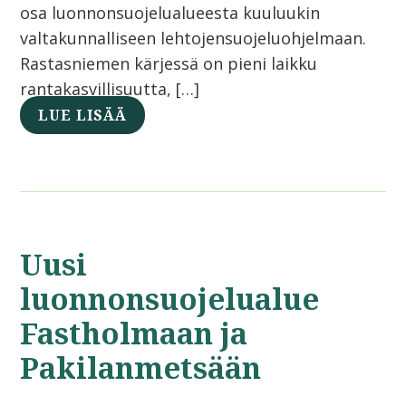
osa luonnonsuojelualueesta kuuluukin
valtakunnalliseen lehtojensuojeluohjelmaan.
Rastasniemen kärjessä on pieni laikku
rantakasvillisuutta, […]
LUE LISÄÄ
Uusi
luonnonsuojelualue
Fastholmaan ja
Pakilanmetsään