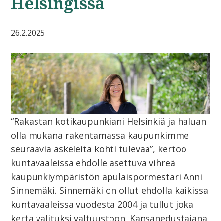
Helsingissä
26.2.2025
“Rakastan kotikaupunkiani Helsinkiä ja haluan
olla mukana rakentamassa kaupunkimme
seuraavia askeleita kohti tulevaa”, kertoo
kuntavaaleissa ehdolle asettuva vihreä
kaupunkiympäristön apulaispormestari Anni
Sinnemäki. Sinnemäki on ollut ehdolla kaikissa
kuntavaaleissa vuodesta 2004 ja tullut joka
kerta valituksi valtuustoon. Kansanedustajana