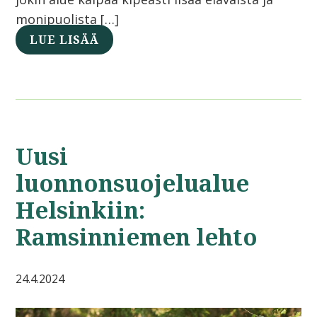
monipuolista […]
LUE LISÄÄ
Uusi
luonnonsuojelualue
Helsinkiin:
Ramsinniemen lehto
24.4.2024