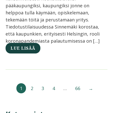
pääkaupungiksi, kaupungiksi jonne on
helppoa tulla käymään, opiskelemaan,
tekemään töitä ja perustamaan yritys.
Tiedotustilaisuudessa Sinnemäki korostaa,
että kaupunkien, erityisesti Helsingin, rooli
koronapandemiasta palautumisessa on […]
LUE LISÄÄ
1
2
3
4
…
66
→