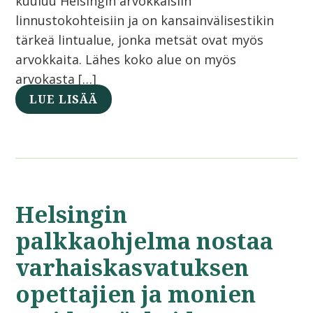
kuuluu Helsingin arvokkaisiin
linnustokohteisiin ja on kansainvälisestikin
tärkeä lintualue, jonka metsät ovat myös
arvokkaita. Lähes koko alue on myös
arvokasta […]
LUE LISÄÄ
Helsingin
palkkaohjelma nostaa
varhaiskasvatuksen
opettajien ja monien