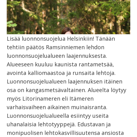
Lisää luonnonsuojelua Helsinkiin! Tänään
tehtiin päätös Ramsinniemen lehdon
luonnonsuojelualueen laajennuksesta.
Alueeseen kuuluu kaunista rantametsää,
avointa kalliomaastoa ja runsaita lehtoja.
Luonnonsuojelualueen laajennuksen itäinen
osa on kangasmetsävaltainen. Alueelta löytyy
myös Litorinameren eli Itämeren
varhaisvaiheen aikainen muinaisranta.
Luonnonsuojelualueella esiintyy useita
uhanalaisia lehtotyyppejä. Edustavan ja
monipuolisen lehtokasvillisuutensa ansiosta