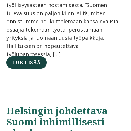
työllisyysasteen nostamisesta. “Suomen
tulevaisuus on paljon kiinni siitä, miten
onnistumme houkuttelemaan kansainvälisiä
osaajia tekemään työtä, perustamaan
yrityksiä ja luomaan uusia työpaikkoja.
Hallituksen on nopeutettava
työlupaprosessia, […]
LUE LISÄÄ
Helsingin johdettava
Suomi inhimillisesti