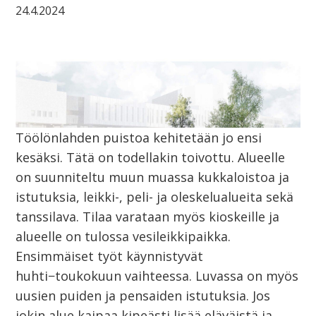
24.4.2024
Töölönlahden puistoa kehitetään jo ensi
kesäksi. Tätä on todellakin toivottu. Alueelle
on suunniteltu muun muassa kukkaloistoa ja
istutuksia, leikki-, peli- ja oleskelualueita sekä
tanssilava. Tilaa varataan myös kioskeille ja
alueelle on tulossa vesileikkipaikka.
Ensimmäiset työt käynnistyvät
huhti−toukokuun vaihteessa. Luvassa on myös
uusien puiden ja pensaiden istutuksia. Jos
jokin alue kaipaa kipeästi lisää eläväistä ja