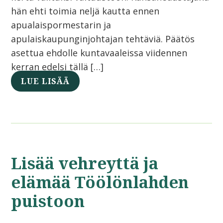
hän ehti toimia neljä kautta ennen
apualaispormestarin ja
apulaiskaupunginjohtajan tehtäviä. Päätös
asettua ehdolle kuntavaaleissa viidennen
kerran edelsi tällä […]
LUE LISÄÄ
Lisää vehreyttä ja
elämää Töölönlahden
puistoon