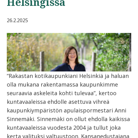
Helsingissä
26.2.2025
“Rakastan kotikaupunkiani Helsinkiä ja haluan
olla mukana rakentamassa kaupunkimme
seuraavia askeleita kohti tulevaa”, kertoo
kuntavaaleissa ehdolle asettuva vihreä
kaupunkiympäristön apulaispormestari Anni
Sinnemäki. Sinnemäki on ollut ehdolla kaikissa
kuntavaaleissa vuodesta 2004 ja tullut joka
kerta valituksi valtuustoon. Kansanedustajana