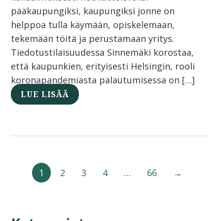
pääkaupungiksi, kaupungiksi jonne on
helppoa tulla käymään, opiskelemaan,
tekemään töitä ja perustamaan yritys.
Tiedotustilaisuudessa Sinnemäki korostaa,
että kaupunkien, erityisesti Helsingin, rooli
koronapandemiasta palautumisessa on […]
LUE LISÄÄ
1
2
3
4
…
66
→