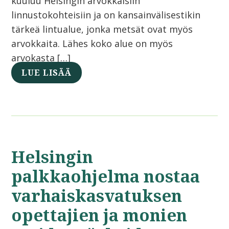
kuuluu Helsingin arvokkaisiin
linnustokohteisiin ja on kansainvälisestikin
tärkeä lintualue, jonka metsät ovat myös
arvokkaita. Lähes koko alue on myös
arvokasta […]
LUE LISÄÄ
Helsingin
palkkaohjelma nostaa
varhaiskasvatuksen
opettajien ja monien