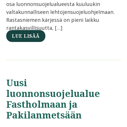
osa luonnonsuojelualueesta kuuluukin
valtakunnalliseen lehtojensuojeluohjelmaan.
Rastasniemen kärjessä on pieni laikku
rantakasvillisuutta, […]
LUE LISÄÄ
Uusi
luonnonsuojelualue
Fastholmaan ja
Pakilanmetsään