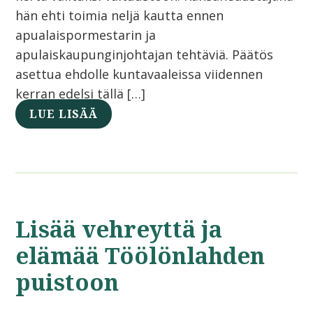
hän ehti toimia neljä kautta ennen
apualaispormestarin ja
apulaiskaupunginjohtajan tehtäviä. Päätös
asettua ehdolle kuntavaaleissa viidennen
kerran edelsi tällä […]
LUE LISÄÄ
Lisää vehreyttä ja
elämää Töölönlahden
puistoon