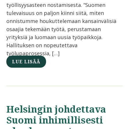
työllisyysasteen nostamisesta. “Suomen
tulevaisuus on paljon kiinni siitä, miten
onnistumme houkuttelemaan kansainvälisiä
osaajia tekemään työtä, perustamaan
yrityksiä ja luomaan uusia työpaikkoja.
Hallituksen on nopeutettava
työlupaprosessia, […]
LUE LISÄÄ
Helsingin johdettava
Suomi inhimillisesti