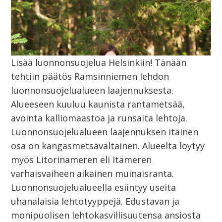
Lisää luonnonsuojelua Helsinkiin! Tänään
tehtiin päätös Ramsinniemen lehdon
luonnonsuojelualueen laajennuksesta.
Alueeseen kuuluu kaunista rantametsää,
avointa kalliomaastoa ja runsaita lehtoja.
Luonnonsuojelualueen laajennuksen itäinen
osa on kangasmetsävaltainen. Alueelta löytyy
myös Litorinameren eli Itämeren
varhaisvaiheen aikainen muinaisranta.
Luonnonsuojelualueella esiintyy useita
uhanalaisia lehtotyyppejä. Edustavan ja
monipuolisen lehtokasvillisuutensa ansiosta