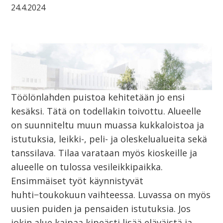
24.4.2024
Töölönlahden puistoa kehitetään jo ensi
kesäksi. Tätä on todellakin toivottu. Alueelle
on suunniteltu muun muassa kukkaloistoa ja
istutuksia, leikki-, peli- ja oleskelualueita sekä
tanssilava. Tilaa varataan myös kioskeille ja
alueelle on tulossa vesileikkipaikka.
Ensimmäiset työt käynnistyvät
huhti−toukokuun vaihteessa. Luvassa on myös
uusien puiden ja pensaiden istutuksia. Jos
jokin alue kaipaa kipeästi lisää eläväistä ja