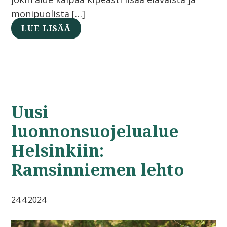
monipuolista […]
LUE LISÄÄ
Uusi
luonnonsuojelualue
Helsinkiin:
Ramsinniemen lehto
24.4.2024