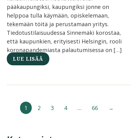
pääkaupungiksi, kaupungiksi jonne on
helppoa tulla käymään, opiskelemaan,
tekemään töitä ja perustamaan yritys.
Tiedotustilaisuudessa Sinnemäki korostaa,
että kaupunkien, erityisesti Helsingin, rooli
koronapandemiasta palautumisessa on […]
LUE LISÄÄ
1
2
3
4
…
66
→