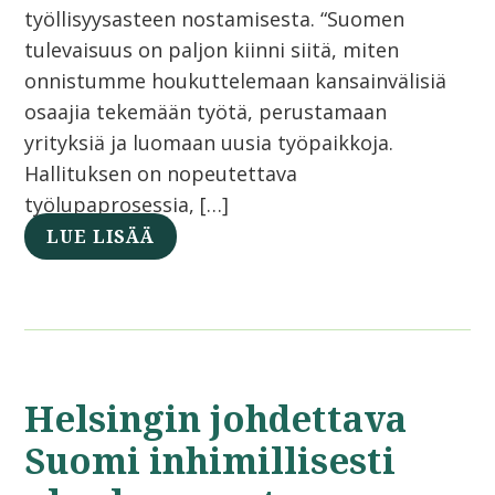
työllisyysasteen nostamisesta. “Suomen
tulevaisuus on paljon kiinni siitä, miten
onnistumme houkuttelemaan kansainvälisiä
osaajia tekemään työtä, perustamaan
yrityksiä ja luomaan uusia työpaikkoja.
Hallituksen on nopeutettava
työlupaprosessia, […]
LUE LISÄÄ
Helsingin johdettava
Suomi inhimillisesti