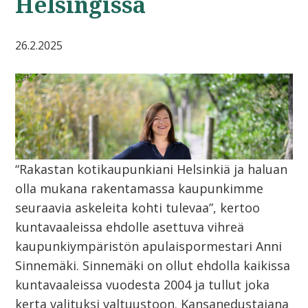
Helsingissä
26.2.2025
“Rakastan kotikaupunkiani Helsinkiä ja haluan
olla mukana rakentamassa kaupunkimme
seuraavia askeleita kohti tulevaa”, kertoo
kuntavaaleissa ehdolle asettuva vihreä
kaupunkiympäristön apulaispormestari Anni
Sinnemäki. Sinnemäki on ollut ehdolla kaikissa
kuntavaaleissa vuodesta 2004 ja tullut joka
kerta valituksi valtuustoon. Kansanedustajana