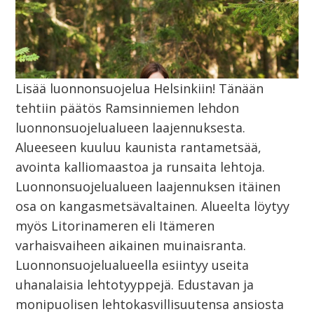
Lisää luonnonsuojelua Helsinkiin! Tänään
tehtiin päätös Ramsinniemen lehdon
luonnonsuojelualueen laajennuksesta.
Alueeseen kuuluu kaunista rantametsää,
avointa kalliomaastoa ja runsaita lehtoja.
Luonnonsuojelualueen laajennuksen itäinen
osa on kangasmetsävaltainen. Alueelta löytyy
myös Litorinameren eli Itämeren
varhaisvaiheen aikainen muinaisranta.
Luonnonsuojelualueella esiintyy useita
uhanalaisia lehtotyyppejä. Edustavan ja
monipuolisen lehtokasvillisuutensa ansiosta