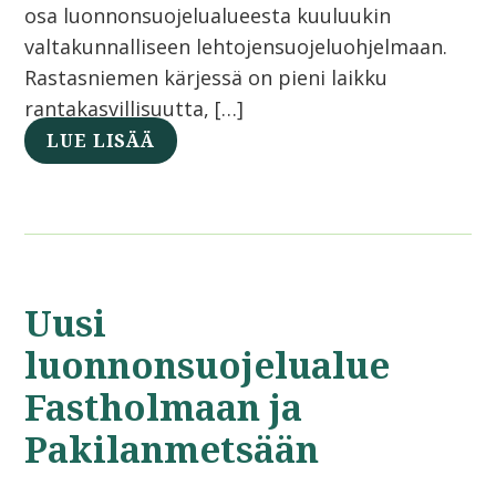
osa luonnonsuojelualueesta kuuluukin
valtakunnalliseen lehtojensuojeluohjelmaan.
Rastasniemen kärjessä on pieni laikku
rantakasvillisuutta, […]
LUE LISÄÄ
Uusi
luonnonsuojelualue
Fastholmaan ja
Pakilanmetsään