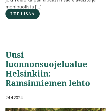
monipuolista […]
LUE LISÄÄ
Uusi
luonnonsuojelualue
Helsinkiin:
Ramsinniemen lehto
24.4.2024