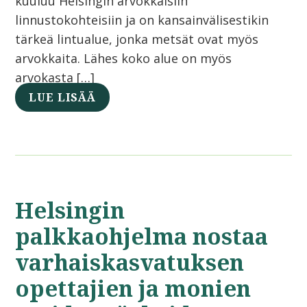
kuuluu Helsingin arvokkaisiin
linnustokohteisiin ja on kansainvälisestikin
tärkeä lintualue, jonka metsät ovat myös
arvokkaita. Lähes koko alue on myös
arvokasta […]
LUE LISÄÄ
Helsingin
palkkaohjelma nostaa
varhaiskasvatuksen
opettajien ja monien