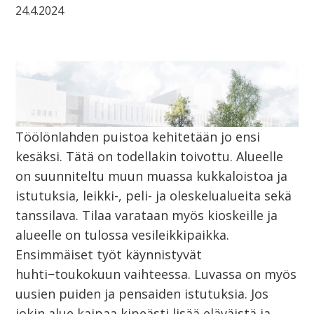
24.4.2024
Töölönlahden puistoa kehitetään jo ensi
kesäksi. Tätä on todellakin toivottu. Alueelle
on suunniteltu muun muassa kukkaloistoa ja
istutuksia, leikki-, peli- ja oleskelualueita sekä
tanssilava. Tilaa varataan myös kioskeille ja
alueelle on tulossa vesileikkipaikka.
Ensimmäiset työt käynnistyvät
huhti−toukokuun vaihteessa. Luvassa on myös
uusien puiden ja pensaiden istutuksia. Jos
jokin alue kaipaa kipeästi lisää eläväistä ja