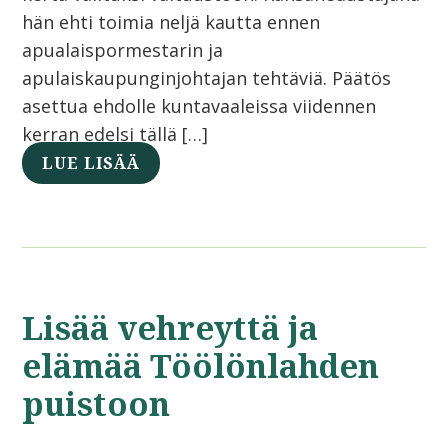
hän ehti toimia neljä kautta ennen
apualaispormestarin ja
apulaiskaupunginjohtajan tehtäviä. Päätös
asettua ehdolle kuntavaaleissa viidennen
kerran edelsi tällä […]
LUE LISÄÄ
Lisää vehreyttä ja
elämää Töölönlahden
puistoon