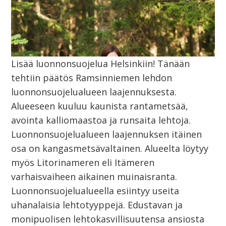
Lisää luonnonsuojelua Helsinkiin! Tänään
tehtiin päätös Ramsinniemen lehdon
luonnonsuojelualueen laajennuksesta.
Alueeseen kuuluu kaunista rantametsää,
avointa kalliomaastoa ja runsaita lehtoja.
Luonnonsuojelualueen laajennuksen itäinen
osa on kangasmetsävaltainen. Alueelta löytyy
myös Litorinameren eli Itämeren
varhaisvaiheen aikainen muinaisranta.
Luonnonsuojelualueella esiintyy useita
uhanalaisia lehtotyyppejä. Edustavan ja
monipuolisen lehtokasvillisuutensa ansiosta