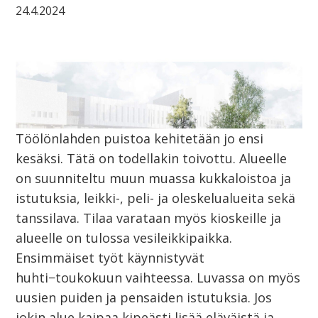
24.4.2024
Töölönlahden puistoa kehitetään jo ensi
kesäksi. Tätä on todellakin toivottu. Alueelle
on suunniteltu muun muassa kukkaloistoa ja
istutuksia, leikki-, peli- ja oleskelualueita sekä
tanssilava. Tilaa varataan myös kioskeille ja
alueelle on tulossa vesileikkipaikka.
Ensimmäiset työt käynnistyvät
huhti−toukokuun vaihteessa. Luvassa on myös
uusien puiden ja pensaiden istutuksia. Jos
jokin alue kaipaa kipeästi lisää eläväistä ja