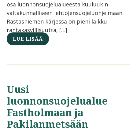
osa luonnonsuojelualueesta kuuluukin
valtakunnalliseen lehtojensuojeluohjelmaan.
Rastasniemen kärjessä on pieni laikku
rantakasvillisuutta, […]
LUE LISÄÄ
Uusi
luonnonsuojelualue
Fastholmaan ja
Pakilanmetsään