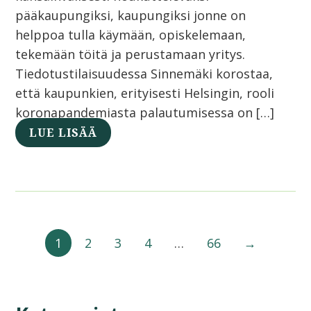
pääkaupungiksi, kaupungiksi jonne on
helppoa tulla käymään, opiskelemaan,
tekemään töitä ja perustamaan yritys.
Tiedotustilaisuudessa Sinnemäki korostaa,
että kaupunkien, erityisesti Helsingin, rooli
koronapandemiasta palautumisessa on […]
LUE LISÄÄ
1
2
3
4
…
66
→