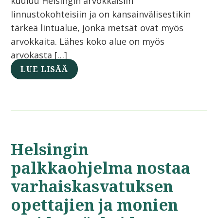
kuuluu Helsingin arvokkaisiin
linnustokohteisiin ja on kansainvälisestikin
tärkeä lintualue, jonka metsät ovat myös
arvokkaita. Lähes koko alue on myös
arvokasta […]
LUE LISÄÄ
Helsingin
palkkaohjelma nostaa
varhaiskasvatuksen
opettajien ja monien