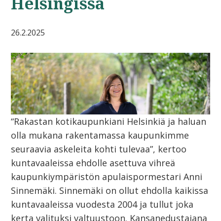
Helsingissä
26.2.2025
“Rakastan kotikaupunkiani Helsinkiä ja haluan
olla mukana rakentamassa kaupunkimme
seuraavia askeleita kohti tulevaa”, kertoo
kuntavaaleissa ehdolle asettuva vihreä
kaupunkiympäristön apulaispormestari Anni
Sinnemäki. Sinnemäki on ollut ehdolla kaikissa
kuntavaaleissa vuodesta 2004 ja tullut joka
kerta valituksi valtuustoon. Kansanedustajana