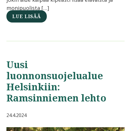
monipuolista […]
LUE LISÄÄ
Uusi
luonnonsuojelualue
Helsinkiin:
Ramsinniemen lehto
24.4.2024