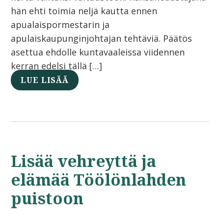
hän ehti toimia neljä kautta ennen
apualaispormestarin ja
apulaiskaupunginjohtajan tehtäviä. Päätös
asettua ehdolle kuntavaaleissa viidennen
kerran edelsi tällä […]
LUE LISÄÄ
Lisää vehreyttä ja
elämää Töölönlahden
puistoon