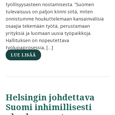
työllisyysasteen nostamisesta. “Suomen
tulevaisuus on paljon kiinni siitä, miten
onnistumme houkuttelemaan kansainvälisiä
osaajia tekemään työtä, perustamaan
yrityksiä ja luomaan uusia työpaikkoja.
Hallituksen on nopeutettava
työlupaprosessia, […]
LUE LISÄÄ
Helsingin johdettava
Suomi inhimillisesti