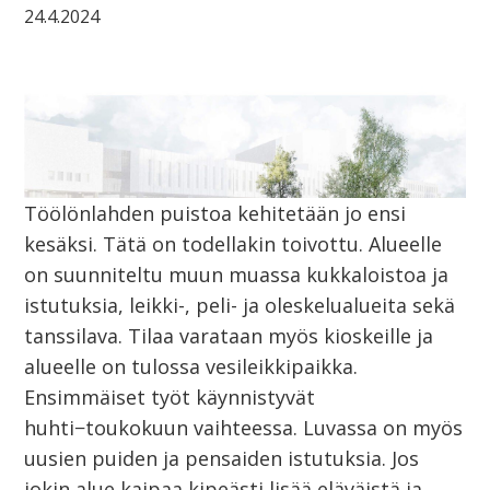
24.4.2024
Töölönlahden puistoa kehitetään jo ensi
kesäksi. Tätä on todellakin toivottu. Alueelle
on suunniteltu muun muassa kukkaloistoa ja
istutuksia, leikki-, peli- ja oleskelualueita sekä
tanssilava. Tilaa varataan myös kioskeille ja
alueelle on tulossa vesileikkipaikka.
Ensimmäiset työt käynnistyvät
huhti−toukokuun vaihteessa. Luvassa on myös
uusien puiden ja pensaiden istutuksia. Jos
jokin alue kaipaa kipeästi lisää eläväistä ja