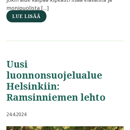
monipuolista […]
LUE LISÄÄ
Uusi
luonnonsuojelualue
Helsinkiin:
Ramsinniemen lehto
24.4.2024