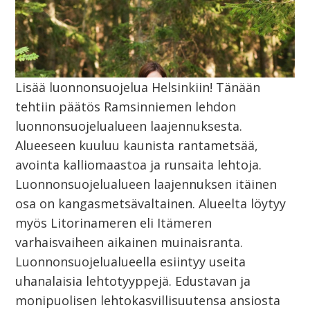
Lisää luonnonsuojelua Helsinkiin! Tänään
tehtiin päätös Ramsinniemen lehdon
luonnonsuojelualueen laajennuksesta.
Alueeseen kuuluu kaunista rantametsää,
avointa kalliomaastoa ja runsaita lehtoja.
Luonnonsuojelualueen laajennuksen itäinen
osa on kangasmetsävaltainen. Alueelta löytyy
myös Litorinameren eli Itämeren
varhaisvaiheen aikainen muinaisranta.
Luonnonsuojelualueella esiintyy useita
uhanalaisia lehtotyyppejä. Edustavan ja
monipuolisen lehtokasvillisuutensa ansiosta