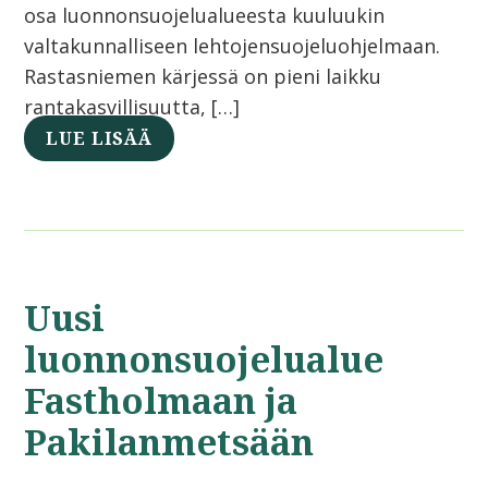
osa luonnonsuojelualueesta kuuluukin
valtakunnalliseen lehtojensuojeluohjelmaan.
Rastasniemen kärjessä on pieni laikku
rantakasvillisuutta, […]
LUE LISÄÄ
Uusi
luonnonsuojelualue
Fastholmaan ja
Pakilanmetsään