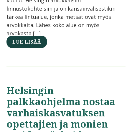
kuuluu Helsingin arvokkaisiin
linnustokohteisiin ja on kansainvälisestikin
tärkeä lintualue, jonka metsät ovat myös
arvokkaita. Lähes koko alue on myös
arvokasta […]
LUE LISÄÄ
Helsingin
palkkaohjelma nostaa
varhaiskasvatuksen
opettajien ja monien