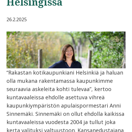
Helsingissä
26.2.2025
“Rakastan kotikaupunkiani Helsinkiä ja haluan
olla mukana rakentamassa kaupunkimme
seuraavia askeleita kohti tulevaa”, kertoo
kuntavaaleissa ehdolle asettuva vihreä
kaupunkiympäristön apulaispormestari Anni
Sinnemäki. Sinnemäki on ollut ehdolla kaikissa
kuntavaaleissa vuodesta 2004 ja tullut joka
kerta valituksi valtuustoon. Kansanedustajana