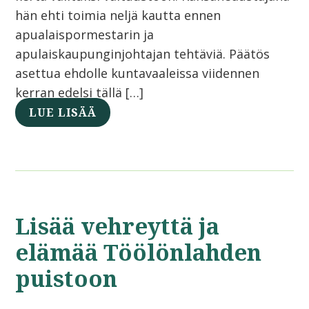
hän ehti toimia neljä kautta ennen
apualaispormestarin ja
apulaiskaupunginjohtajan tehtäviä. Päätös
asettua ehdolle kuntavaaleissa viidennen
kerran edelsi tällä […]
LUE LISÄÄ
Lisää vehreyttä ja
elämää Töölönlahden
puistoon