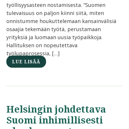
työllisyysasteen nostamisesta. “Suomen
tulevaisuus on paljon kiinni siitä, miten
onnistumme houkuttelemaan kansainvälisiä
osaajia tekemään työtä, perustamaan
yrityksiä ja luomaan uusia työpaikkoja.
Hallituksen on nopeutettava
työlupaprosessia, […]
LUE LISÄÄ
Helsingin johdettava
Suomi inhimillisesti