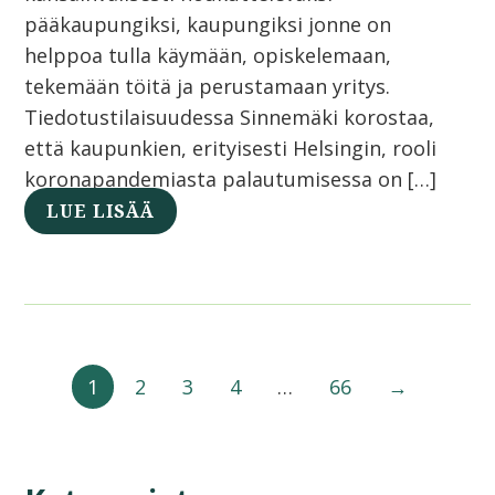
pääkaupungiksi, kaupungiksi jonne on
helppoa tulla käymään, opiskelemaan,
tekemään töitä ja perustamaan yritys.
Tiedotustilaisuudessa Sinnemäki korostaa,
että kaupunkien, erityisesti Helsingin, rooli
koronapandemiasta palautumisessa on […]
LUE LISÄÄ
1
2
3
4
…
66
→