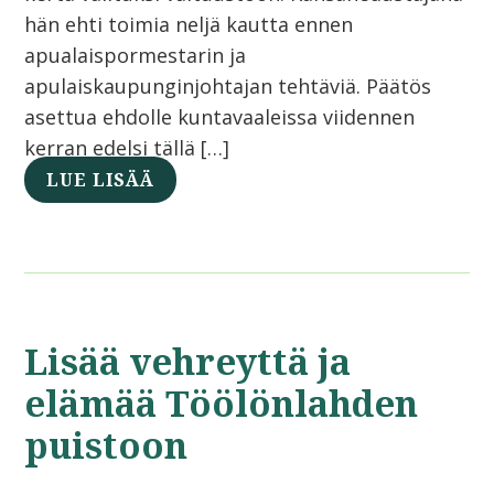
hän ehti toimia neljä kautta ennen
apualaispormestarin ja
apulaiskaupunginjohtajan tehtäviä. Päätös
asettua ehdolle kuntavaaleissa viidennen
kerran edelsi tällä […]
LUE LISÄÄ
Lisää vehreyttä ja
elämää Töölönlahden
puistoon