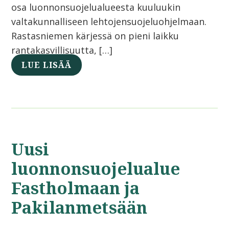
osa luonnonsuojelualueesta kuuluukin
valtakunnalliseen lehtojensuojeluohjelmaan.
Rastasniemen kärjessä on pieni laikku
rantakasvillisuutta, […]
LUE LISÄÄ
Uusi
luonnonsuojelualue
Fastholmaan ja
Pakilanmetsään