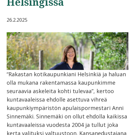
Helsingissä
26.2.2025
“Rakastan kotikaupunkiani Helsinkiä ja haluan
olla mukana rakentamassa kaupunkimme
seuraavia askeleita kohti tulevaa”, kertoo
kuntavaaleissa ehdolle asettuva vihreä
kaupunkiympäristön apulaispormestari Anni
Sinnemäki. Sinnemäki on ollut ehdolla kaikissa
kuntavaaleissa vuodesta 2004 ja tullut joka
kerta valituksi valtuustoon. Kansanedustajana