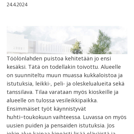
24.4.2024
Töölönlahden puistoa kehitetään jo ensi
kesäksi. Tätä on todellakin toivottu. Alueelle
on suunniteltu muun muassa kukkaloistoa ja
istutuksia, leikki-, peli- ja oleskelualueita sekä
tanssilava. Tilaa varataan myös kioskeille ja
alueelle on tulossa vesileikkipaikka.
Ensimmäiset työt käynnistyvät
huhti−toukokuun vaihteessa. Luvassa on myös
uusien puiden ja pensaiden istutuksia. Jos
jokin alue kaipaa kipeästi lisää eläväistä ja