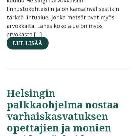
kuuluu Helsingin arvokkaisiin
linnustokohteisiin ja on kansainvälisestikin
tärkeä lintualue, jonka metsät ovat myös
arvokkaita. Lähes koko alue on myös
arvokasta […]
LUE LISÄÄ
Helsingin
palkkaohjelma nostaa
varhaiskasvatuksen
opettajien ja monien