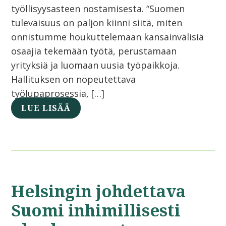
työllisyysasteen nostamisesta. “Suomen
tulevaisuus on paljon kiinni siitä, miten
onnistumme houkuttelemaan kansainvälisiä
osaajia tekemään työtä, perustamaan
yrityksiä ja luomaan uusia työpaikkoja.
Hallituksen on nopeutettava
työlupaprosessia, […]
LUE LISÄÄ
Helsingin johdettava
Suomi inhimillisesti