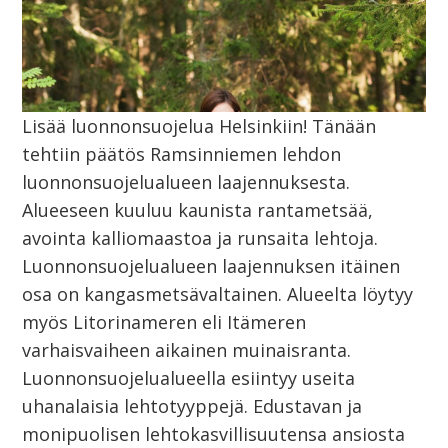
Lisää luonnonsuojelua Helsinkiin! Tänään
tehtiin päätös Ramsinniemen lehdon
luonnonsuojelualueen laajennuksesta.
Alueeseen kuuluu kaunista rantametsää,
avointa kalliomaastoa ja runsaita lehtoja.
Luonnonsuojelualueen laajennuksen itäinen
osa on kangasmetsävaltainen. Alueelta löytyy
myös Litorinameren eli Itämeren
varhaisvaiheen aikainen muinaisranta.
Luonnonsuojelualueella esiintyy useita
uhanalaisia lehtotyyppejä. Edustavan ja
monipuolisen lehtokasvillisuutensa ansiosta