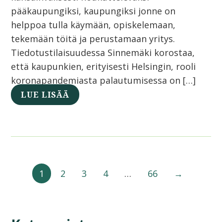
pääkaupungiksi, kaupungiksi jonne on
helppoa tulla käymään, opiskelemaan,
tekemään töitä ja perustamaan yritys.
Tiedotustilaisuudessa Sinnemäki korostaa,
että kaupunkien, erityisesti Helsingin, rooli
koronapandemiasta palautumisessa on […]
LUE LISÄÄ
1
2
3
4
…
66
→