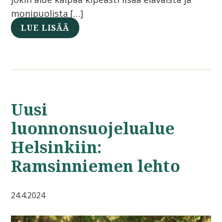
monipuolista […]
LUE LISÄÄ
Uusi
luonnonsuojelualue
Helsinkiin:
Ramsinniemen lehto
24.4.2024