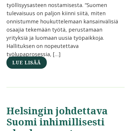
työllisyysasteen nostamisesta. “Suomen
tulevaisuus on paljon kiinni siitä, miten
onnistumme houkuttelemaan kansainvälisiä
osaajia tekemään työtä, perustamaan
yrityksiä ja luomaan uusia työpaikkoja.
Hallituksen on nopeutettava
työlupaprosessia, […]
LUE LISÄÄ
Helsingin johdettava
Suomi inhimillisesti