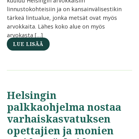
kuuluu Helsingin arvokkaisiin
linnustokohteisiin ja on kansainvälisestikin
tärkeä lintualue, jonka metsät ovat myös
arvokkaita. Lähes koko alue on myös
arvokasta […]
LUE LISÄÄ
Helsingin
palkkaohjelma nostaa
varhaiskasvatuksen
opettajien ja monien