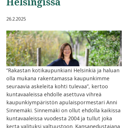
Helsingissä
26.2.2025
“Rakastan kotikaupunkiani Helsinkiä ja haluan
olla mukana rakentamassa kaupunkimme
seuraavia askeleita kohti tulevaa”, kertoo
kuntavaaleissa ehdolle asettuva vihreä
kaupunkiympäristön apulaispormestari Anni
Sinnemäki. Sinnemäki on ollut ehdolla kaikissa
kuntavaaleissa vuodesta 2004 ja tullut joka
kerta valituksi valtuustoon. Kansanedustajana