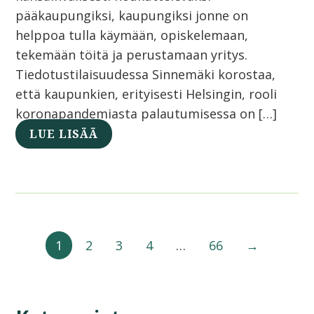
pääkaupungiksi, kaupungiksi jonne on
helppoa tulla käymään, opiskelemaan,
tekemään töitä ja perustamaan yritys.
Tiedotustilaisuudessa Sinnemäki korostaa,
että kaupunkien, erityisesti Helsingin, rooli
koronapandemiasta palautumisessa on […]
LUE LISÄÄ
1
2
3
4
…
66
→