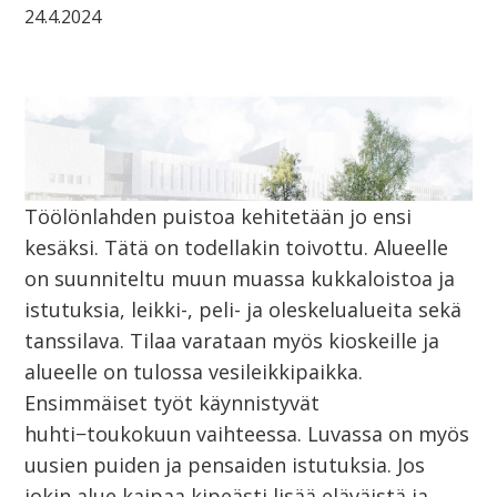
24.4.2024
Töölönlahden puistoa kehitetään jo ensi
kesäksi. Tätä on todellakin toivottu. Alueelle
on suunniteltu muun muassa kukkaloistoa ja
istutuksia, leikki-, peli- ja oleskelualueita sekä
tanssilava. Tilaa varataan myös kioskeille ja
alueelle on tulossa vesileikkipaikka.
Ensimmäiset työt käynnistyvät
huhti−toukokuun vaihteessa. Luvassa on myös
uusien puiden ja pensaiden istutuksia. Jos
jokin alue kaipaa kipeästi lisää eläväistä ja