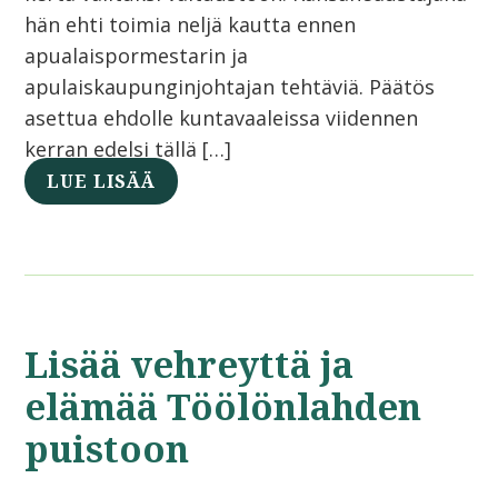
hän ehti toimia neljä kautta ennen
apualaispormestarin ja
apulaiskaupunginjohtajan tehtäviä. Päätös
asettua ehdolle kuntavaaleissa viidennen
kerran edelsi tällä […]
LUE LISÄÄ
Lisää vehreyttä ja
elämää Töölönlahden
puistoon