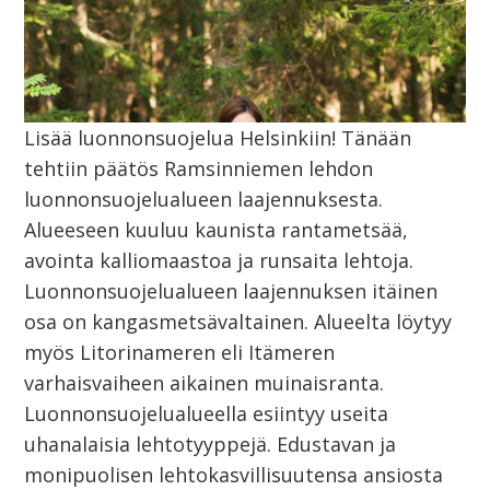
Lisää luonnonsuojelua Helsinkiin! Tänään
tehtiin päätös Ramsinniemen lehdon
luonnonsuojelualueen laajennuksesta.
Alueeseen kuuluu kaunista rantametsää,
avointa kalliomaastoa ja runsaita lehtoja.
Luonnonsuojelualueen laajennuksen itäinen
osa on kangasmetsävaltainen. Alueelta löytyy
myös Litorinameren eli Itämeren
varhaisvaiheen aikainen muinaisranta.
Luonnonsuojelualueella esiintyy useita
uhanalaisia lehtotyyppejä. Edustavan ja
monipuolisen lehtokasvillisuutensa ansiosta