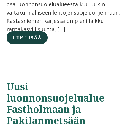
osa luonnonsuojelualueesta kuuluukin
valtakunnalliseen lehtojensuojeluohjelmaan.
Rastasniemen kärjessä on pieni laikku
rantakasvillisuutta, […]
LUE LISÄÄ
Uusi
luonnonsuojelualue
Fastholmaan ja
Pakilanmetsään