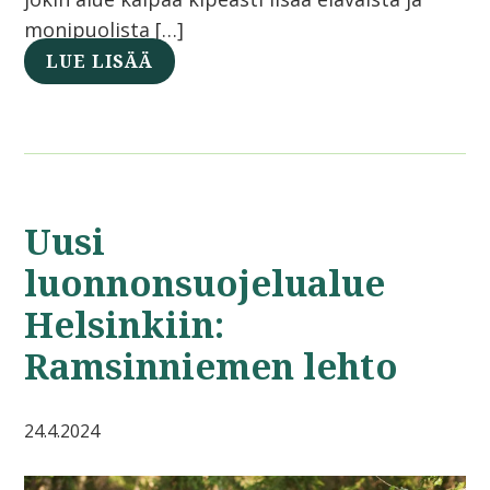
monipuolista […]
LUE LISÄÄ
Uusi
luonnonsuojelualue
Helsinkiin:
Ramsinniemen lehto
24.4.2024