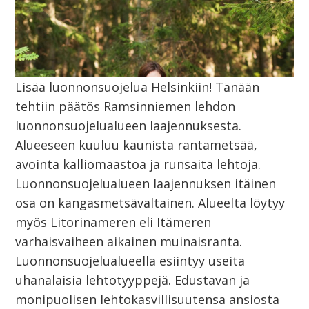
Lisää luonnonsuojelua Helsinkiin! Tänään
tehtiin päätös Ramsinniemen lehdon
luonnonsuojelualueen laajennuksesta.
Alueeseen kuuluu kaunista rantametsää,
avointa kalliomaastoa ja runsaita lehtoja.
Luonnonsuojelualueen laajennuksen itäinen
osa on kangasmetsävaltainen. Alueelta löytyy
myös Litorinameren eli Itämeren
varhaisvaiheen aikainen muinaisranta.
Luonnonsuojelualueella esiintyy useita
uhanalaisia lehtotyyppejä. Edustavan ja
monipuolisen lehtokasvillisuutensa ansiosta