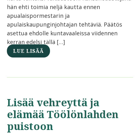
hän ehti toimia neljä kautta ennen
apualaispormestarin ja
apulaiskaupunginjohtajan tehtäviä. Päätös
asettua ehdolle kuntavaaleissa viidennen
kerran edelsi tällä […]
LUE LISÄÄ
Lisää vehreyttä ja
elämää Töölönlahden
puistoon