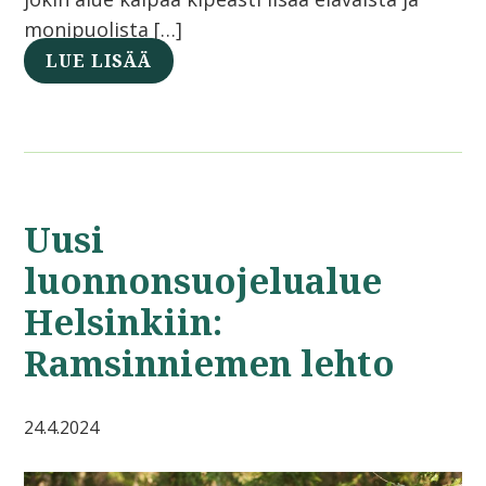
monipuolista […]
LUE LISÄÄ
Uusi
luonnonsuojelualue
Helsinkiin:
Ramsinniemen lehto
24.4.2024