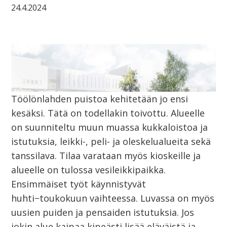
24.4.2024
Töölönlahden puistoa kehitetään jo ensi
kesäksi. Tätä on todellakin toivottu. Alueelle
on suunniteltu muun muassa kukkaloistoa ja
istutuksia, leikki-, peli- ja oleskelualueita sekä
tanssilava. Tilaa varataan myös kioskeille ja
alueelle on tulossa vesileikkipaikka.
Ensimmäiset työt käynnistyvät
huhti−toukokuun vaihteessa. Luvassa on myös
uusien puiden ja pensaiden istutuksia. Jos
jokin alue kaipaa kipeästi lisää eläväistä ja