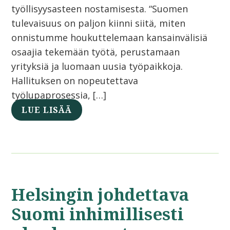
työllisyysasteen nostamisesta. “Suomen
tulevaisuus on paljon kiinni siitä, miten
onnistumme houkuttelemaan kansainvälisiä
osaajia tekemään työtä, perustamaan
yrityksiä ja luomaan uusia työpaikkoja.
Hallituksen on nopeutettava
työlupaprosessia, […]
LUE LISÄÄ
Helsingin johdettava
Suomi inhimillisesti