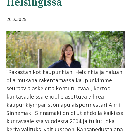
Helsingissä
26.2.2025
“Rakastan kotikaupunkiani Helsinkiä ja haluan
olla mukana rakentamassa kaupunkimme
seuraavia askeleita kohti tulevaa”, kertoo
kuntavaaleissa ehdolle asettuva vihreä
kaupunkiympäristön apulaispormestari Anni
Sinnemäki. Sinnemäki on ollut ehdolla kaikissa
kuntavaaleissa vuodesta 2004 ja tullut joka
kerta valituksi valtuustoon. Kansanedustajana