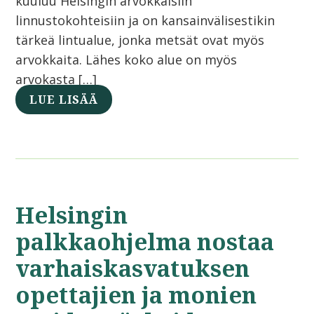
kuuluu Helsingin arvokkaisiin
linnustokohteisiin ja on kansainvälisestikin
tärkeä lintualue, jonka metsät ovat myös
arvokkaita. Lähes koko alue on myös
arvokasta […]
LUE LISÄÄ
Helsingin
palkkaohjelma nostaa
varhaiskasvatuksen
opettajien ja monien