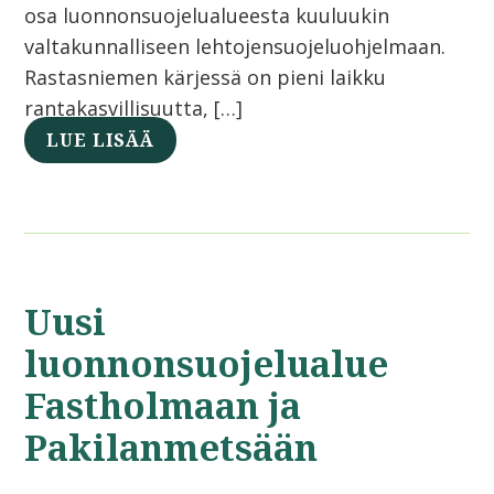
osa luonnonsuojelualueesta kuuluukin
valtakunnalliseen lehtojensuojeluohjelmaan.
Rastasniemen kärjessä on pieni laikku
rantakasvillisuutta, […]
LUE LISÄÄ
Uusi
luonnonsuojelualue
Fastholmaan ja
Pakilanmetsään