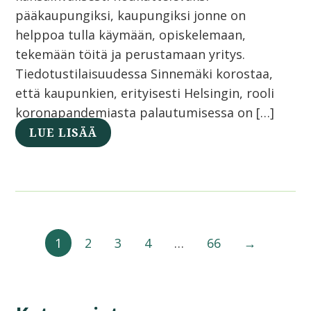
pääkaupungiksi, kaupungiksi jonne on
helppoa tulla käymään, opiskelemaan,
tekemään töitä ja perustamaan yritys.
Tiedotustilaisuudessa Sinnemäki korostaa,
että kaupunkien, erityisesti Helsingin, rooli
koronapandemiasta palautumisessa on […]
LUE LISÄÄ
1
2
3
4
…
66
→