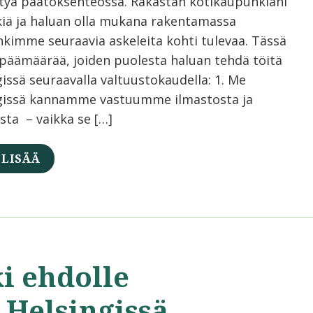
tyä päätöksenteossa. Rakastan kotikaupunkiani
kiä ja haluan olla mukana rakentamassa
kimme seuraavia askeleita kohti tulevaa. Tässä
päämäärää, joiden puolesta haluan tehdä töitä
issä seuraavalla valtuustokaudella: 1. Me
gissä kannamme vastuumme ilmastosta ja
sta – vaikka se […]
 LISÄÄ
i ehdolle
 Helsingissä