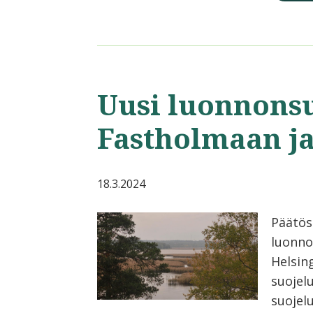
Uusi luonnons
Fastholmaan j
18.3.2024
Päätös
luonno
Helsin
suojel
suojelu