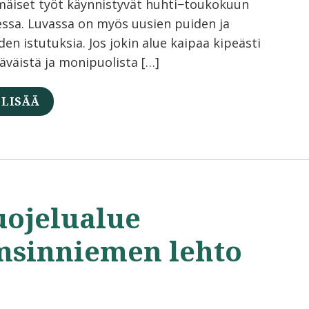
äiset työt käynnistyvät huhti−toukokuun
essa. Luvassa on myös uusien puiden ja
en istutuksia. Jos jokin alue kaipaa kipeästi
läväistä ja monipuolista […]
 LISÄÄ
uojelualue
msinniemen lehto