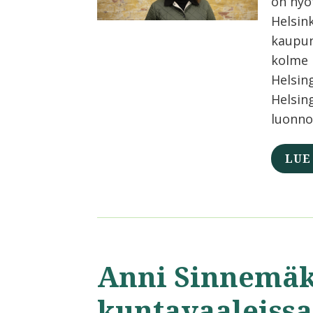
on hyö
Helsin
kaupun
kolme 
Helsing
Helsin
luonno
LUE
Anni Sinnemäk
kuntavaaleissa