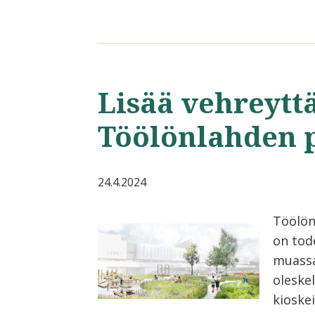
Lisää vehreytt
Töölönlahden 
24.4.2024
Töölön
on tod
muassa 
oleske
kioskei