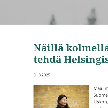
Näillä kolmell
tehdä Helsing
31.3.2025
Maailm
Suomes
Uskon,