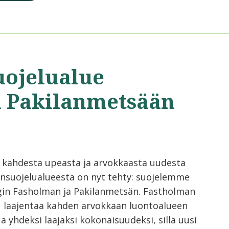
uojelualue
a Pakilanmetsään
 kahdesta upeasta ja arvokkaasta uudesta
nsuojelualueesta on nyt tehty: suojelemme
gin Fasholman ja Pakilanmetsän. Fastholman
u laajentaa kahden arvokkaan luontoalueen
a yhdeksi laajaksi kokonaisuudeksi, sillä uusi