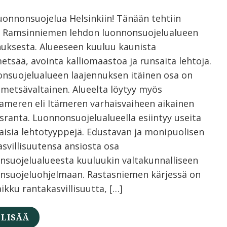
luonnonsuojelua Helsinkiin! Tänään tehtiin
 Ramsinniemen lehdon luonnonsuojelualueen
nuksesta. Alueeseen kuuluu kaunista
etsää, avointa kalliomaastoa ja runsaita lehtoja.
nsuojelualueen laajennuksen itäinen osa on
metsävaltainen. Alueelta löytyy myös
nameren eli Itämeren varhaisvaiheen aikainen
sranta. Luonnonsuojelualueella esiintyy useita
aisia lehtotyyppejä. Edustavan ja monipuolisen
asvillisuutensa ansiosta osa
nsuojelualueesta kuuluukin valtakunnalliseen
ensuojeluohjelmaan. Rastasniemen kärjessä on
aikku rantakasvillisuutta, […]
 LISÄÄ