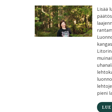
Lisää 
päätös
laajen
rantam
Luonno
kangas
Litori
muinai
uhanal
lehtok
luonno
lehtoj
pieni l
LUE