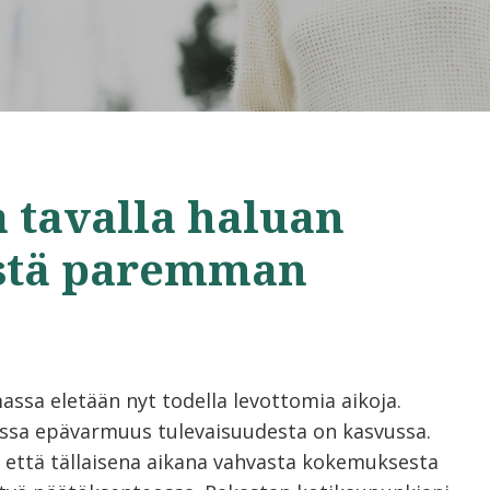
a tavalla haluan
istä paremman
assa eletään nyt todella levottomia aikoja.
sa epävarmuus tulevaisuudesta on kasvussa.
 että tällaisena aikana vahvasta kokemuksesta