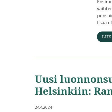
Ensimm
vaihte
pensaid
lisää e
LUE
Uusi luonnons
Helsinkiin: Ra
24.4.2024