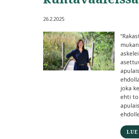
26.2.2025
“Rakas
mukan
askelei
asettu
apulai
ehdolla
joka k
ehti t
apulai
ehdolle
LUE