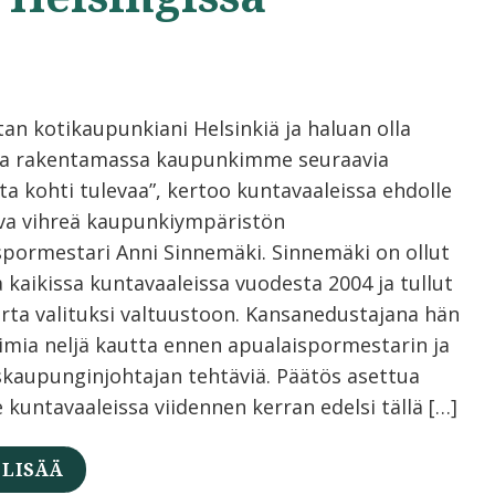
tan kotikaupunkiani Helsinkiä ja haluan olla
a rakentamassa kaupunkimme seuraavia
ta kohti tulevaa”, kertoo kuntavaaleissa ehdolle
va vihreä kaupunkiympäristön
spormestari Anni Sinnemäki. Sinnemäki on ollut
 kaikissa kuntavaaleissa vuodesta 2004 ja tullut
erta valituksi valtuustoon. Kansanedustajana hän
oimia neljä kautta ennen apualaispormestarin ja
skaupunginjohtajan tehtäviä. Päätös asettua
 kuntavaaleissa viidennen kerran edelsi tällä […]
 LISÄÄ