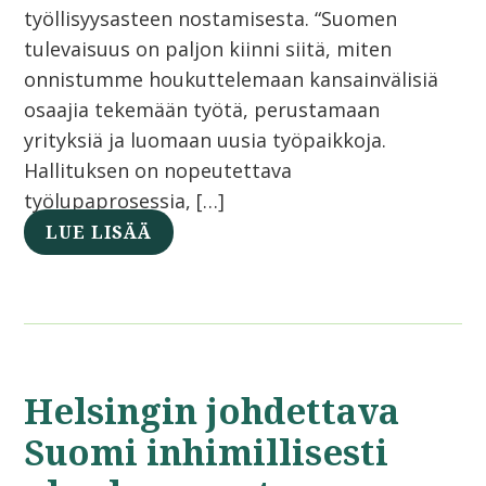
työllisyysasteen nostamisesta. “Suomen
tulevaisuus on paljon kiinni siitä, miten
onnistumme houkuttelemaan kansainvälisiä
osaajia tekemään työtä, perustamaan
yrityksiä ja luomaan uusia työpaikkoja.
Hallituksen on nopeutettava
työlupaprosessia, […]
LUE LISÄÄ
Helsingin johdettava
Suomi inhimillisesti