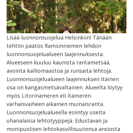
Lisää luonnonsuojelua Helsinkiin! Tänään
tehtiin päätös Ramsinniemen lehdon
luonnonsuojelualueen laajennuksesta.
Alueeseen kuuluu kaunista rantametsää,
avointa kalliomaastoa ja runsaita lehtoja.
Luonnonsuojelualueen laajennuksen itäinen
osa on kangasmetsävaltainen. Alueelta löytyy
myös Litorinameren eli Itämeren
varhaisvaiheen aikainen muinaisranta.
Luonnonsuojelualueella esiintyy useita
uhanalaisia lehtotyyppejä. Edustavan ja
monipuolisen lehtokasvillisuutensa ansiosta