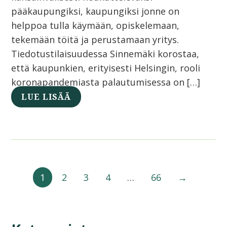
pääkaupungiksi, kaupungiksi jonne on
helppoa tulla käymään, opiskelemaan,
tekemään töitä ja perustamaan yritys.
Tiedotustilaisuudessa Sinnemäki korostaa,
että kaupunkien, erityisesti Helsingin, rooli
koronapandemiasta palautumisessa on […]
LUE LISÄÄ
1
2
3
4
…
66
→