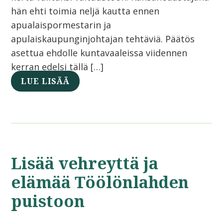
hän ehti toimia neljä kautta ennen
apualaispormestarin ja
apulaiskaupunginjohtajan tehtäviä. Päätös
asettua ehdolle kuntavaaleissa viidennen
kerran edelsi tällä […]
LUE LISÄÄ
Lisää vehreyttä ja
elämää Töölönlahden
puistoon