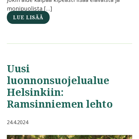
monipuolista […]
LUE LISÄÄ
Uusi
luonnonsuojelualue
Helsinkiin:
Ramsinniemen lehto
24.4.2024