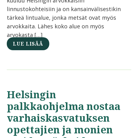
kuuluu Helsingin arvokkaisiin
linnustokohteisiin ja on kansainvälisestikin
tärkeä lintualue, jonka metsät ovat myös
arvokkaita. Lähes koko alue on myös
arvokasta […]
LUE LISÄÄ
Helsingin
palkkaohjelma nostaa
varhaiskasvatuksen
opettajien ja monien