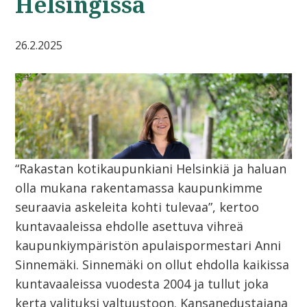
Helsingissä
26.2.2025
“Rakastan kotikaupunkiani Helsinkiä ja haluan
olla mukana rakentamassa kaupunkimme
seuraavia askeleita kohti tulevaa”, kertoo
kuntavaaleissa ehdolle asettuva vihreä
kaupunkiympäristön apulaispormestari Anni
Sinnemäki. Sinnemäki on ollut ehdolla kaikissa
kuntavaaleissa vuodesta 2004 ja tullut joka
kerta valituksi valtuustoon. Kansanedustajana