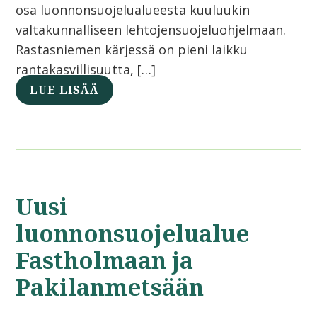
osa luonnonsuojelualueesta kuuluukin
valtakunnalliseen lehtojensuojeluohjelmaan.
Rastasniemen kärjessä on pieni laikku
rantakasvillisuutta, […]
LUE LISÄÄ
Uusi
luonnonsuojelualue
Fastholmaan ja
Pakilanmetsään