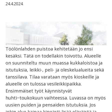
24.4.2024
Töölönlahden puistoa kehitetään jo ensi
kesäksi. Tätä on todellakin toivottu. Alueelle
on suunniteltu muun muassa kukkaloistoa ja
istutuksia, leikki-, peli- ja oleskelualueita sekä
tanssilava. Tilaa varataan myös kioskeille ja
alueelle on tulossa vesileikkipaikka.
Ensimmäiset työt käynnistyvät
huhti−toukokuun vaihteessa. Luvassa on myös
uusien puiden ja pensaiden istutuksia. Jos
jokin alue kaipaa kipeästi lisää eläväistä ja